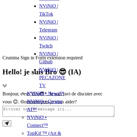
NViNiO |
TikTok
NViNiO |
Telegram
NViNiO |
Twitch
NViNiO |
Crumina Sign in Form extension required
Github
NViNiO |
Hello! je suis Bro 😎 (IA)
PECAZONE
TV
NViNiO • News™
Bonjour, c'est "Bro😎". Je suis ravi de discuter avec
NViNiO • Creator
vous 😊. Comment puis-je vous aider?
AI™
NViNiO •
Connect™
TopKif ™ (Art &