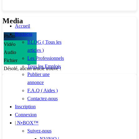
Media
Accueil
Business
Photo
BLOG ( Tous les
Vidéo
articles )
Audio
Les Professionnels
Fichier
Tous les Emplois
Désolé, aucun article trouvé !
Publier une
annonce
F.A.Q ( Aides )
Contactez-nous
Inscription
Connexion
| N•BOX™
Suivez-nous
NViNiO |