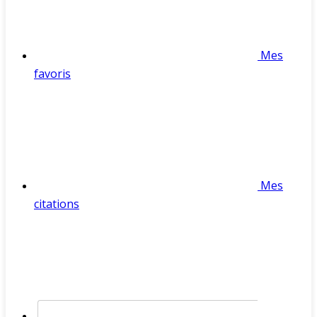
Mes
favoris
Mes
citations