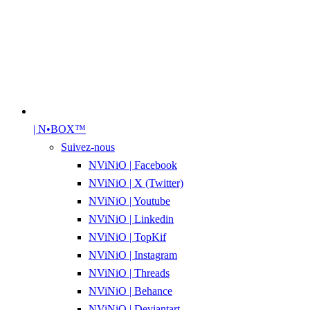
| N•BOX™
Suivez-nous
NViNiO | Facebook
NViNiO | X (Twitter)
NViNiO | Youtube
NViNiO | Linkedin
NViNiO | TopKif
NViNiO | Instagram
NViNiO | Threads
NViNiO | Behance
NViNiO | Deviantart