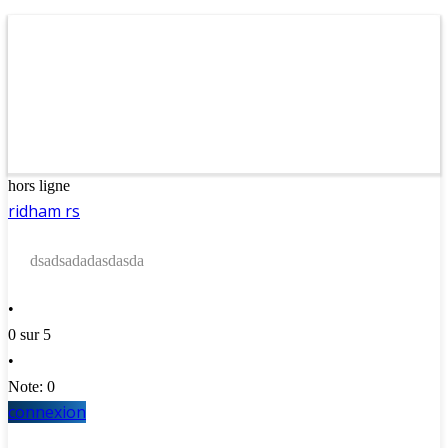
hors ligne
ridham rs
dsadsadadasdasda
•
0 sur 5
•
Note: 0
connexion