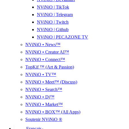
NViNiO | TikTok
NViNiO | Telegram
NViNiO | Twitch
NViNiO | Github
NViNiO | PECAZONE TV
NViNiO • News™
NViNiO • Creator AI™
NViNiO • Connect™
TopKif ™ (Art & Passion)
NViNiO • TV™
NViNiO • Meet™ (Discuss)
NViNiO • Search™
NViNiO • Dj™
NViNiO • Market™
NViNiO • BOX™ (All Apps)
Soutenir NViNiO ®
Français