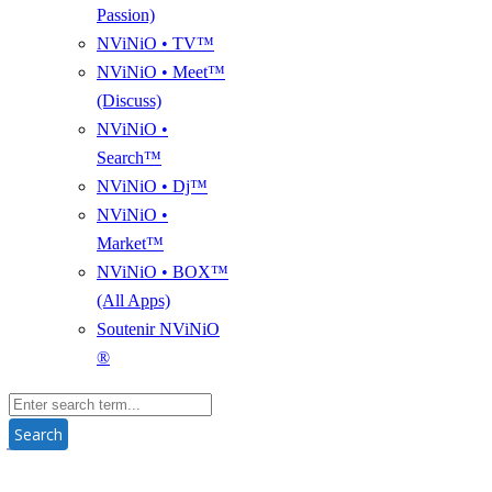
Passion)
NViNiO • TV™
NViNiO • Meet™
(Discuss)
NViNiO •
Search™
NViNiO • Dj™
NViNiO •
Market™
NViNiO • BOX™
(All Apps)
Soutenir NViNiO
®