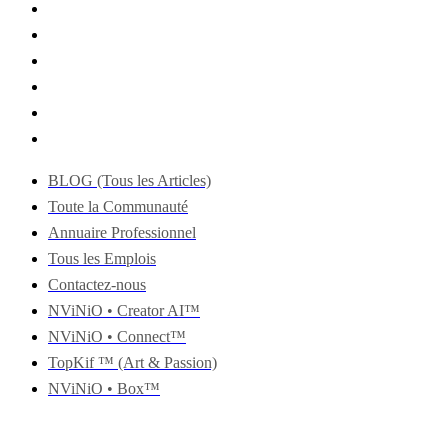
BLOG (Tous les Articles)
Toute la Communauté
Annuaire Professionnel
Tous les Emplois
Contactez-nous
NViNiO • Creator AI™
NViNiO • Connect™
TopKif ™ (Art & Passion)
NViNiO • Box™