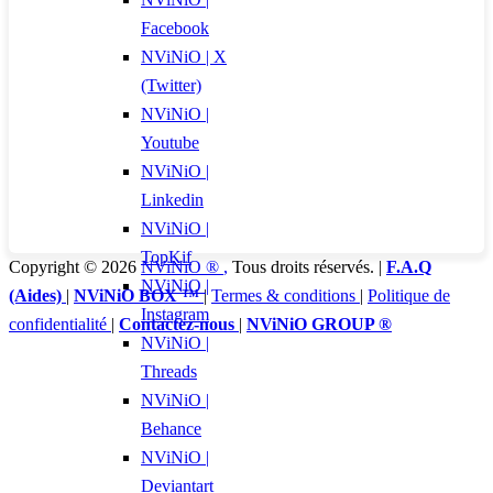
Facebook
NViNiO | X
(Twitter)
NViNiO |
Youtube
NViNiO |
Linkedin
NViNiO |
TopKif
Copyright © 2026
NViNiO ®
,
Tous droits réservés. |
F.A.Q
NViNiO |
(Aides)
|
NViNiO BOX ™
|
Termes & conditions
|
Politique de
Instagram
confidentialité
|
Contactez-nous
|
NViNiO GROUP ®
NViNiO |
Threads
NViNiO |
Behance
NViNiO |
Deviantart