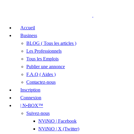
Accueil
Business
BLOG ( Tous les articles )
Les Professionnels
Tous les Emplois
Publier une annonce
F.A.Q ( Aides )
Contactez-nous
Inscription
Connexion
| N•BOX™
Suivez-nous
NViNiO | Facebook
NViNiO | X (Twitter)