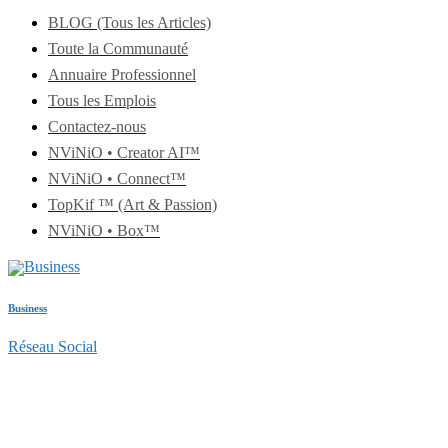
BLOG (Tous les Articles)
Toute la Communauté
Annuaire Professionnel
Tous les Emplois
Contactez-nous
NViNiO • Creator AI™
NViNiO • Connect™
TopKif ™ (Art & Passion)
NViNiO • Box™
Business
Réseau Social