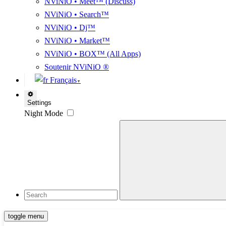
NViNiO • Meet™ (Discuss)
NViNiO • Search™
NViNiO • Dj™
NViNiO • Market™
NViNiO • BOX™ (All Apps)
Soutenir NViNiO ®
Français
▼
Settings
Night Mode
toggle menu