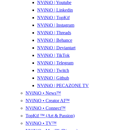
NViNiO | Youtube
NViNiO | Linkedin
NViNiO | TopKif
NViNiO | Instagram
NViNiO | Threads
NViNiO | Behance
NViNiO | Deviantart
NViNiO | TikTok
NViNiO | Telegram
NViNiO | Twitch
NViNiO | Github
NViNiO | PECAZONE TV
NViNiO • News™
NViNiO • Creator AI™
NViNiO • Connect™
TopKif ™ (Art & Passion)
NViNiO • TV™