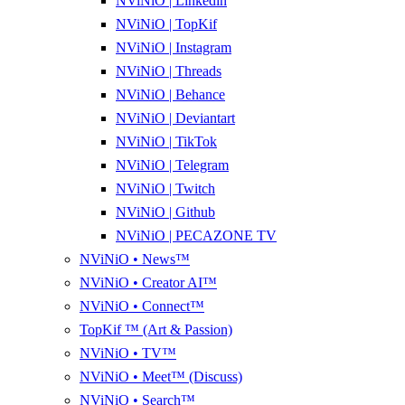
NViNiO | Linkedin
NViNiO | TopKif
NViNiO | Instagram
NViNiO | Threads
NViNiO | Behance
NViNiO | Deviantart
NViNiO | TikTok
NViNiO | Telegram
NViNiO | Twitch
NViNiO | Github
NViNiO | PECAZONE TV
NViNiO • News™
NViNiO • Creator AI™
NViNiO • Connect™
TopKif ™ (Art & Passion)
NViNiO • TV™
NViNiO • Meet™ (Discuss)
NViNiO • Search™