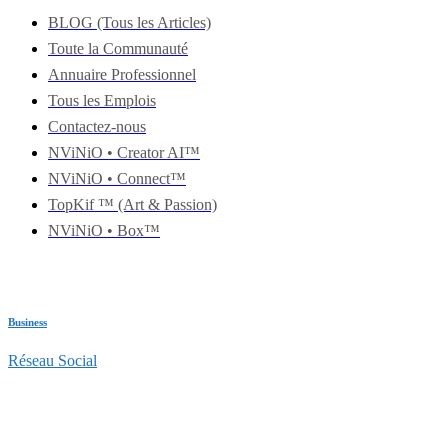
BLOG (Tous les Articles)
Toute la Communauté
Annuaire Professionnel
Tous les Emplois
Contactez-nous
NViNiO • Creator AI™
NViNiO • Connect™
TopKif ™ (Art & Passion)
NViNiO • Box™
Business
Réseau Social