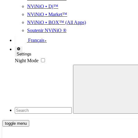
NViNiO • Dj™
NViNiO • Market™
NViNiO • BOX™ (All Apps)
Soutenir NViNiO ®
Français
▼
Settings
Night Mode
toggle menu