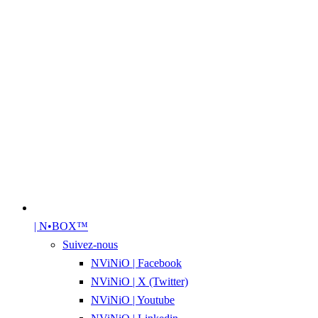
| N•BOX™
Suivez-nous
NViNiO | Facebook
NViNiO | X (Twitter)
NViNiO | Youtube