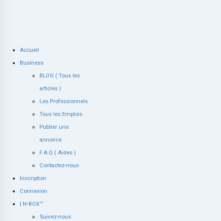
Accueil
Business
BLOG ( Tous les
articles )
Les Professionnels
Tous les Emplois
Publier une
annonce
F.A.Q ( Aides )
Contactez-nous
Inscription
Connexion
| N•BOX™
Suivez-nous