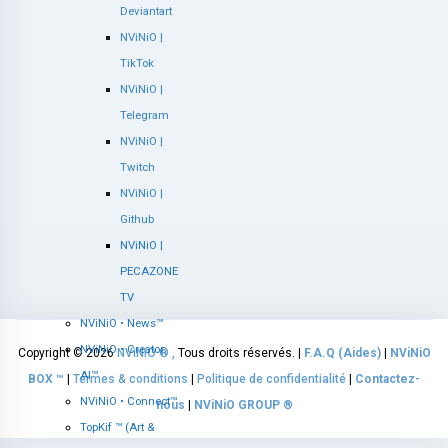
Deviantart
NViNiO |
TikTok
NViNiO |
Telegram
NViNiO |
Twitch
NViNiO |
Github
NViNiO |
PECAZONE
TV
NViNiO • News™
NViNiO • Creator
Copyright © 2026
NViNiO ®
,
Tous droits réservés. |
F.A.Q (Aides)
|
NViNiO
AI™
BOX ™
|
Termes & conditions
|
Politique de confidentialité
|
Contactez-
NViNiO • Connect™
nous
|
NViNiO GROUP ®
TopKif ™ (Art &