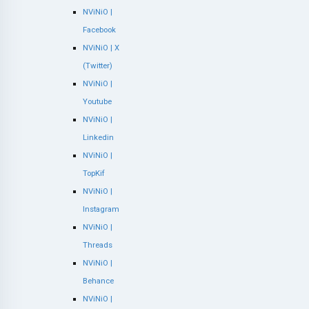
NViNiO |
Facebook
NViNiO | X
(Twitter)
NViNiO |
Youtube
NViNiO |
Linkedin
NViNiO |
TopKif
NViNiO |
Instagram
NViNiO |
Threads
NViNiO |
Behance
NViNiO |