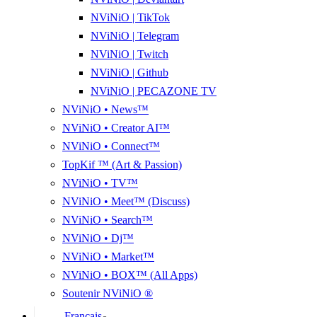
NViNiO | TikTok
NViNiO | Telegram
NViNiO | Twitch
NViNiO | Github
NViNiO | PECAZONE TV
NViNiO • News™
NViNiO • Creator AI™
NViNiO • Connect™
TopKif ™ (Art & Passion)
NViNiO • TV™
NViNiO • Meet™ (Discuss)
NViNiO • Search™
NViNiO • Dj™
NViNiO • Market™
NViNiO • BOX™ (All Apps)
Soutenir NViNiO ®
Français