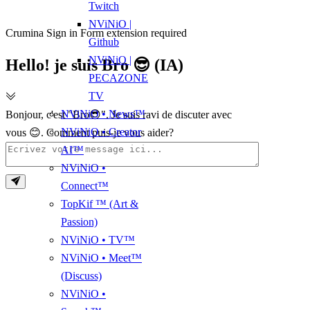
Twitch
NViNiO |
Crumina Sign in Form extension required
Github
NViNiO |
Hello! je suis Bro 😎 (IA)
PECAZONE
TV
NViNiO • News™
Bonjour, c'est "Bro😎". Je suis ravi de discuter avec
NViNiO • Creator
vous 😊. Comment puis-je vous aider?
AI™
NViNiO •
Connect™
TopKif ™ (Art &
Passion)
NViNiO • TV™
NViNiO • Meet™
(Discuss)
NViNiO •