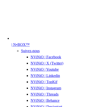
| N•BOX™
Suivez-nous
NViNiO | Facebook
NViNiO | X (Twitter)
NViNiO | Youtube
NViNiO | Linkedin
NViNiO | TopKif
NViNiO | Instagram
NViNiO | Threads
NViNiO | Behance
NViNiO | Deviantart