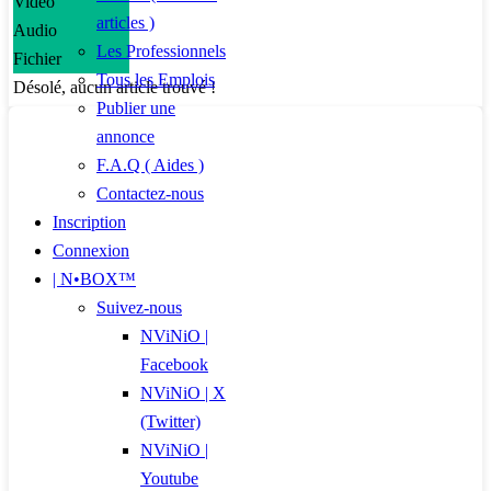
Vidéo
articles )
Audio
Les Professionnels
Fichier
Tous les Emplois
Désolé, aucun article trouvé !
Publier une
annonce
F.A.Q ( Aides )
Contactez-nous
Inscription
Connexion
| N•BOX™
Suivez-nous
NViNiO |
Facebook
NViNiO | X
(Twitter)
NViNiO |
Youtube