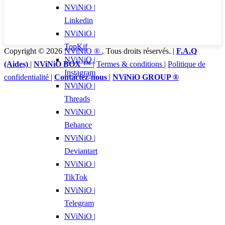
NViNiO |
Linkedin
NViNiO |
TopKif
Copyright © 2026
NViNiO ®
,
Tous droits réservés. |
F.A.Q
NViNiO |
(Aides)
|
NViNiO BOX ™
|
Termes & conditions
|
Politique de
Instagram
confidentialité
|
Contactez-nous
|
NViNiO GROUP ®
NViNiO |
Threads
NViNiO |
Behance
NViNiO |
Deviantart
NViNiO |
TikTok
NViNiO |
Telegram
NViNiO |