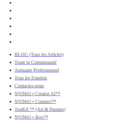
BLOG (Tous les Articles)
Toute la Communauté
Annuaire Professionnel
Tous les Emplois
Contactez-nous
NViNiO • Creator AI™
NViNiO • Connect™
TopKif ™ (Art & Passion)
NViNiO • Box™