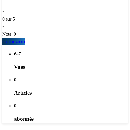
•
0 sur 5
•
Note: 0
connexion
647
Vues
0
Articles
0
abonnés