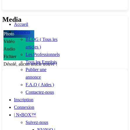
Media
Accueil
Business
Photo
BLOG ( Tous les
Vidéo
articles )
Audio
Les Professionnels
Fichier
Tous les Emplois
Désolé, aucun article trouvé !
Publier une
annonce
F.A.Q ( Aides )
Contactez-nous
Inscription
Connexion
| N•BOX™
Suivez-nous
NViNiO |