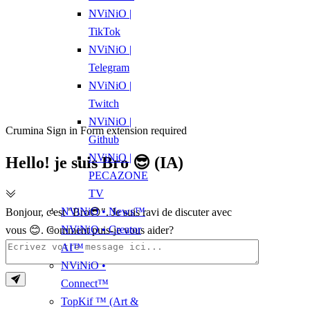
NViNiO |
TikTok
NViNiO |
Telegram
NViNiO |
Twitch
NViNiO |
Crumina Sign in Form extension required
Github
NViNiO |
Hello! je suis Bro 😎 (IA)
PECAZONE
TV
NViNiO • News™
Bonjour, c'est "Bro😎". Je suis ravi de discuter avec
NViNiO • Creator
vous 😊. Comment puis-je vous aider?
AI™
NViNiO •
Connect™
TopKif ™ (Art &