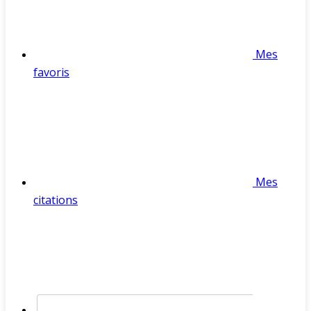
Mes
favoris
Mes
citations