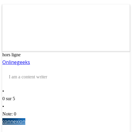
hors ligne
Onlinegeeks
I am a content writer
•
0 sur 5
•
Note: 0
connexion