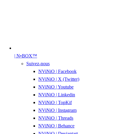
| N•BOX™
Suivez-nous
NViNiO | Facebook
NViNiO | X (Twitter)
NViNiO | Youtube
NViNiO | Linkedin
NViNiO | TopKif
NViNiO | Instagram
NViNiO | Threads
NViNiO | Behance
NViNiO | Deviantart