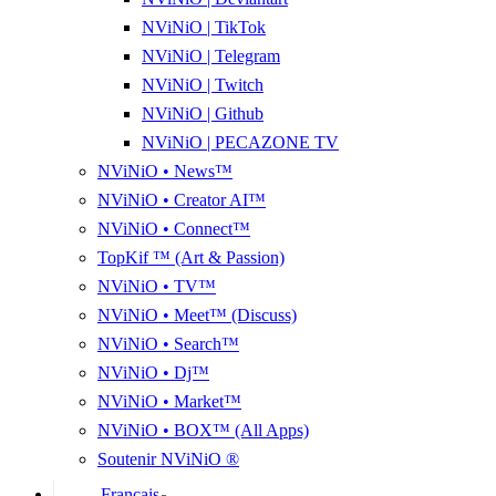
NViNiO | TikTok
NViNiO | Telegram
NViNiO | Twitch
NViNiO | Github
NViNiO | PECAZONE TV
NViNiO • News™
NViNiO • Creator AI™
NViNiO • Connect™
TopKif ™ (Art & Passion)
NViNiO • TV™
NViNiO • Meet™ (Discuss)
NViNiO • Search™
NViNiO • Dj™
NViNiO • Market™
NViNiO • BOX™ (All Apps)
Soutenir NViNiO ®
Français