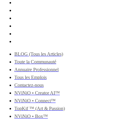
BLOG (Tous les Articles)
Toute la Communauté
Annuaire Professionnel
Tous les Emplois
Contactez-nous
NViNiO • Creator AI™
NViNiO • Connect™
TopKif ™ (Art & Passion)
NViNiO • Box™