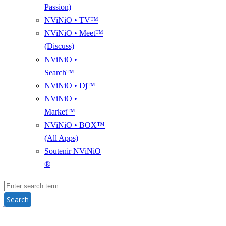
Passion)
NViNiO • TV™
NViNiO • Meet™
(Discuss)
NViNiO •
Search™
NViNiO • Dj™
NViNiO •
Market™
NViNiO • BOX™
(All Apps)
Soutenir NViNiO
®