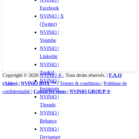
Facebook
NViNiO | X
(Twitter)
NViNiO |
Youtube
NViNiO |
Linkedin
NViNiO |
TopKif
Copyright © 2026
NViNiO ®
,
Tous droits réservés. |
F.A.Q
NViNiO |
(Aides)
|
NViNiO BOX ™
|
Termes & conditions
|
Politique de
Instagram
confidentialité
|
Contactez-nous
|
NViNiO GROUP ®
NViNiO |
Threads
NViNiO |
Behance
NViNiO |
Deviantart