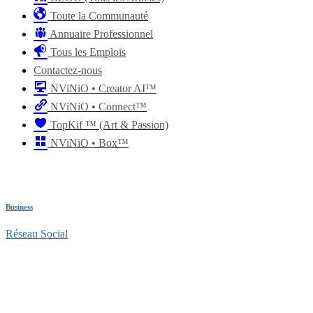
Toute la Communauté
Annuaire Professionnel
Tous les Emplois
Contactez-nous
NViNiO • Creator AI™
NViNiO • Connect™
TopKif ™ (Art & Passion)
NViNiO • Box™
Business
Réseau Social