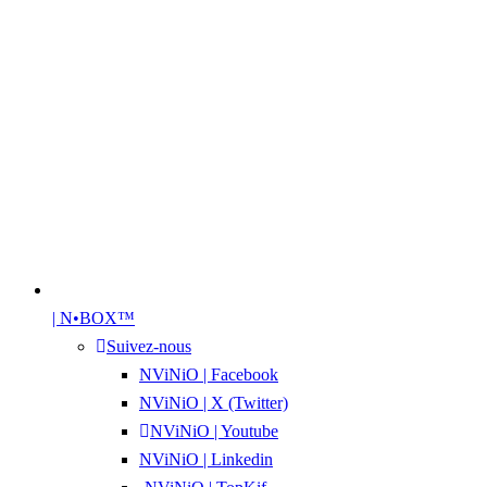
| N•BOX™
Suivez-nous
NViNiO | Facebook
NViNiO | X (Twitter)
NViNiO | Youtube
NViNiO | Linkedin