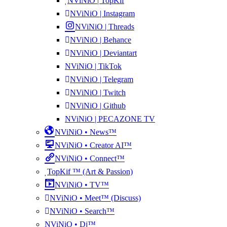
NViNiO | TopKif
NViNiO | Instagram
NViNiO | Threads
NViNiO | Behance
NViNiO | Deviantart
NViNiO | TikTok
NViNiO | Telegram
NViNiO | Twitch
NViNiO | Github
NViNiO | PECAZONE TV
NViNiO • News™
NViNiO • Creator AI™
NViNiO • Connect™
TopKif ™ (Art & Passion)
NViNiO • TV™
NViNiO • Meet™ (Discuss)
NViNiO • Search™
NViNiO • Dj™