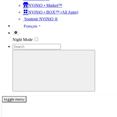
NViNiO • Market™
NViNiO • BOX™ (All Apps)
Soutenir NViNiO ®
Français
▼
Settings
Night Mode
toggle menu