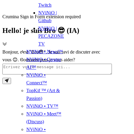
Twitch
NViNiO |
Crumina Sign in Form extension required
Github
NViNiO |
Hello! je suis Bro 😎 (IA)
PECAZONE
TV
NViNiO • News™
Bonjour, c'est "Bro😎". Je suis ravi de discuter avec
NViNiO • Creator
vous 😊. Comment puis-je vous aider?
AI™
NViNiO •
Connect™
TopKif ™ (Art &
Passion)
NViNiO • TV™
NViNiO • Meet™
(Discuss)
NViNiO •