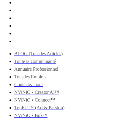
BLOG (Tous les Articles)
Toute la Communauté
Annuaire Professionnel
Tous les Emplois
Contactez-nous
NViNiO • Creator AI™
NViNiO • Connect™
TopKif ™ (Art & Passion)
NViNiO • Box™