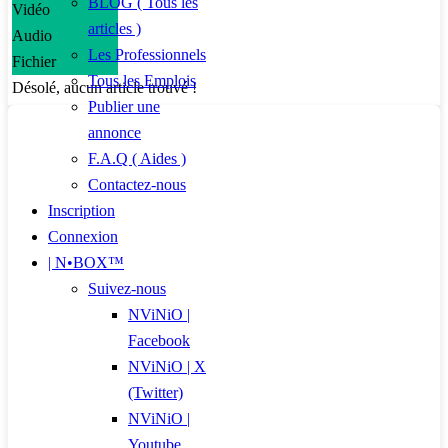
BLOG ( Tous les
Vidéo
articles )
Audio
Les Professionnels
Fichier
Tous les Emplois
Désolé, aucun article trouvé !
Publier une
annonce
F.A.Q ( Aides )
Contactez-nous
Inscription
Connexion
| N•BOX™
Suivez-nous
NViNiO |
Facebook
NViNiO | X
(Twitter)
NViNiO |
Youtube