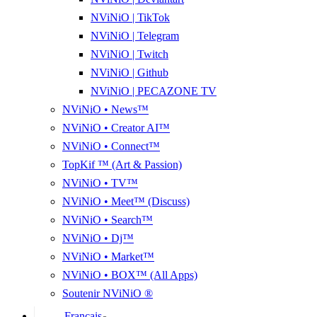
NViNiO | TikTok
NViNiO | Telegram
NViNiO | Twitch
NViNiO | Github
NViNiO | PECAZONE TV
NViNiO • News™
NViNiO • Creator AI™
NViNiO • Connect™
TopKif ™ (Art & Passion)
NViNiO • TV™
NViNiO • Meet™ (Discuss)
NViNiO • Search™
NViNiO • Dj™
NViNiO • Market™
NViNiO • BOX™ (All Apps)
Soutenir NViNiO ®
Français