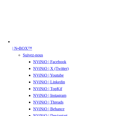
| N•BOX™
Suivez-nous
NViNiO | Facebook
NViNiO | X (Twitter)
NViNiO | Youtube
NViNiO | Linkedin
NViNiO | TopKif
NViNiO | Instagram
NViNiO | Threads
NViNiO | Behance
NViNiO | Deviantart