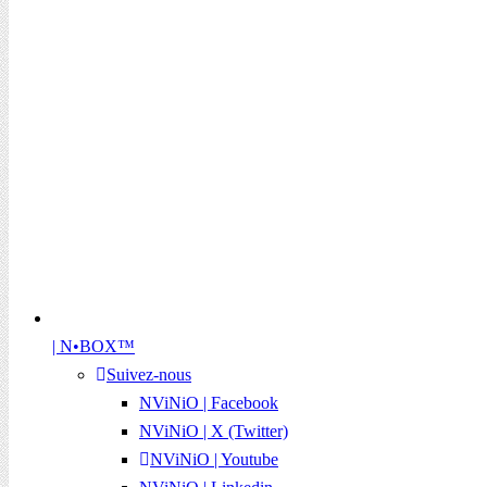
| N•BOX™
Suivez-nous
NViNiO | Facebook
NViNiO | X (Twitter)
NViNiO | Youtube