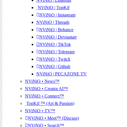
NViNiO | Linkedin
NViNiO | TopKif
NViNiO | Instagram
NViNiO | Threads
NViNiO | Behance
NViNiO | Deviantart
NViNiO | TikTok
NViNiO | Telegram
NViNiO | Twitch
NViNiO | Github
NViNiO | PECAZONE TV
NViNiO • News™
NViNiO • Creator AI™
NViNiO • Connect™
TopKif ™ (Art & Passion)
NViNiO • TV™
NViNiO • Meet™ (Discuss)
NViNiO • Search™