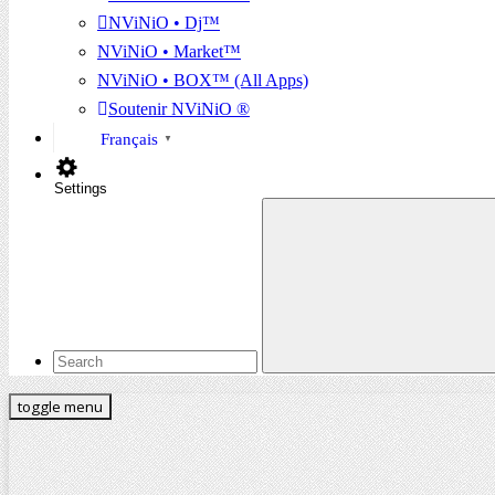
NViNiO • Dj™
NViNiO • Market™
NViNiO • BOX™ (All Apps)
Soutenir NViNiO ®
Français
▼
Settings
toggle menu