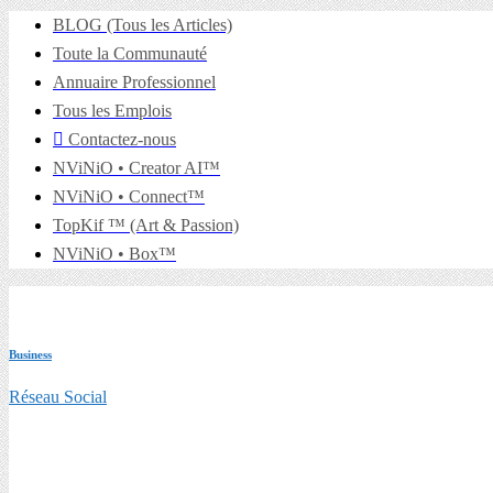
BLOG (Tous les Articles)
Toute la Communauté
Annuaire Professionnel
Tous les Emplois
Contactez-nous
NViNiO • Creator AI™
NViNiO • Connect™
TopKif ™ (Art & Passion)
NViNiO • Box™
Business
Réseau Social