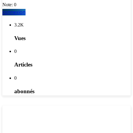
Note: 0
connexion
3.2K
Vues
0
Articles
0
abonnés