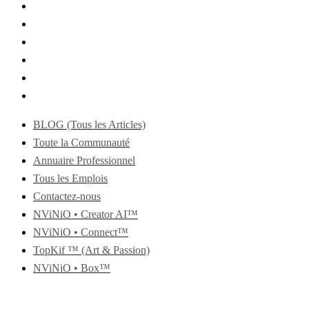
BLOG (Tous les Articles)
Toute la Communauté
Annuaire Professionnel
Tous les Emplois
Contactez-nous
NViNiO • Creator AI™
NViNiO • Connect™
TopKif ™ (Art & Passion)
NViNiO • Box™