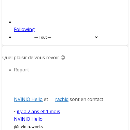
Following
Afficher :
Quel plaisir de vous revoir 😊
Report
NViNiO Hello
et
rachid
sont en contact
il y a 2 ans et 1 mois
•
NViNiO Hello
@nvinio-works