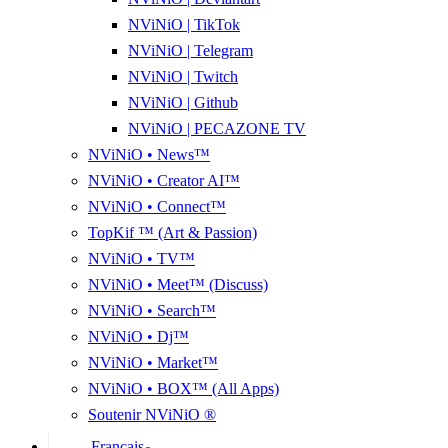
NViNiO | TikTok
NViNiO | Telegram
NViNiO | Twitch
NViNiO | Github
NViNiO | PECAZONE TV
NViNiO • News™
NViNiO • Creator AI™
NViNiO • Connect™
TopKif ™ (Art & Passion)
NViNiO • TV™
NViNiO • Meet™ (Discuss)
NViNiO • Search™
NViNiO • Dj™
NViNiO • Market™
NViNiO • BOX™ (All Apps)
Soutenir NViNiO ®
Français