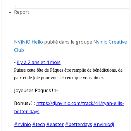
Report
NViNiO Hello
publié dans le groupe
Nvinio Creative
Club
il y a 2 ans et 4 mois
•
Puisse cette fête de Pâques être remplie de bénédictions, de
paix et de joie pour vous et ceux que vous aimez.
Joyeuses Pâques ! ✨
Bonus🎶 :
https://dj.nvinio.com/track/41/ryan-ellis-
better-days
#nvinio
#tech
#easter
#betterdays
#nviniodj