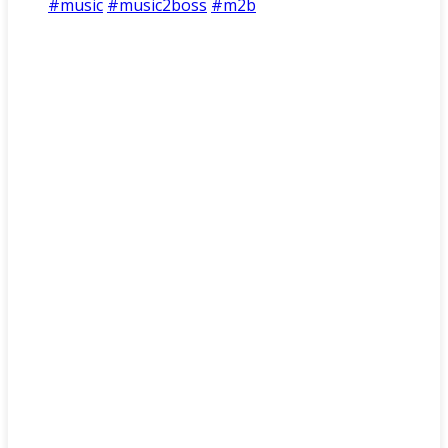
#music
#music2boss
#m2b