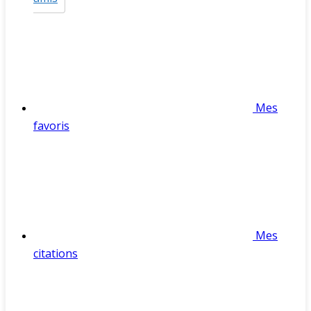
Mes
favoris
Mes
citations