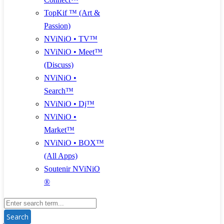
TopKif ™ (Art &
Passion)
NViNiO • TV™
NViNiO • Meet™
(Discuss)
NViNiO •
Search™
NViNiO • Dj™
NViNiO •
Market™
NViNiO • BOX™
(All Apps)
Soutenir NViNiO
®