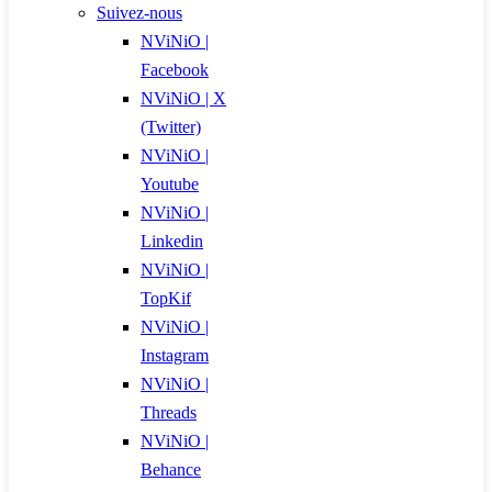
Suivez-nous
NViNiO |
Facebook
NViNiO | X
(Twitter)
NViNiO |
Youtube
NViNiO |
Linkedin
NViNiO |
TopKif
NViNiO |
Instagram
NViNiO |
Threads
NViNiO |
Behance