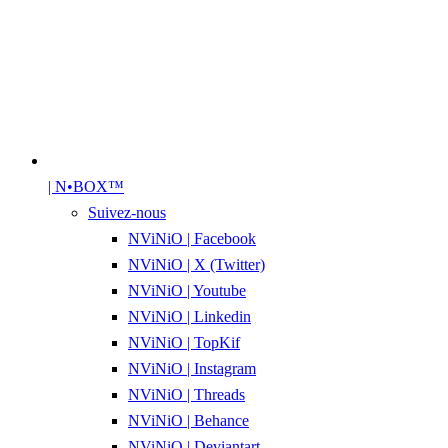
| N•BOX™
Suivez-nous
NViNiO | Facebook
NViNiO | X (Twitter)
NViNiO | Youtube
NViNiO | Linkedin
NViNiO | TopKif
NViNiO | Instagram
NViNiO | Threads
NViNiO | Behance
NViNiO | Deviantart