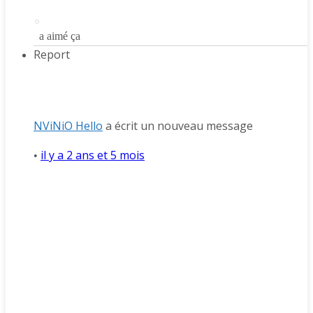
a aimé ça
Report
NViNiO Hello
a écrit un nouveau message
il y a 2 ans et 5 mois
•