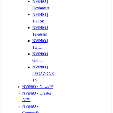
NViNiO |
Deviantart
NViNiO |
TikTok
NViNiO |
Telegram
NViNiO |
Twitch
NViNiO |
Github
NViNiO |
PECAZONE
TV
NViNiO • News™
NViNiO • Creator
AI™
NViNiO •
Connect™