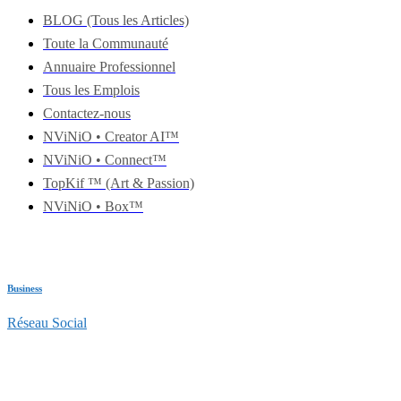
BLOG (Tous les Articles)
Toute la Communauté
Annuaire Professionnel
Tous les Emplois
Contactez-nous
NViNiO • Creator AI™
NViNiO • Connect™
TopKif ™ (Art & Passion)
NViNiO • Box™
Business
Réseau Social