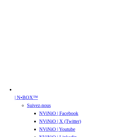
| N•BOX™
Suivez-nous
NViNiO | Facebook
NViNiO | X (Twitter)
NViNiO | Youtube