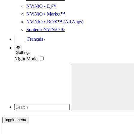
NViNiO • Dj™
NViNiO • Market™
NViNiO • BOX™ (All Apps)
Soutenir NViNiO ®
Français
▼
Settings
Night Mode
toggle menu