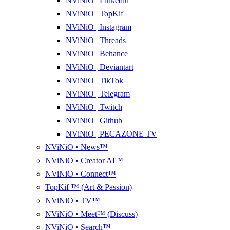
NViNiO | Linkedin
NViNiO | TopKif
NViNiO | Instagram
NViNiO | Threads
NViNiO | Behance
NViNiO | Deviantart
NViNiO | TikTok
NViNiO | Telegram
NViNiO | Twitch
NViNiO | Github
NViNiO | PECAZONE TV
NViNiO • News™
NViNiO • Creator AI™
NViNiO • Connect™
TopKif ™ (Art & Passion)
NViNiO • TV™
NViNiO • Meet™ (Discuss)
NViNiO • Search™