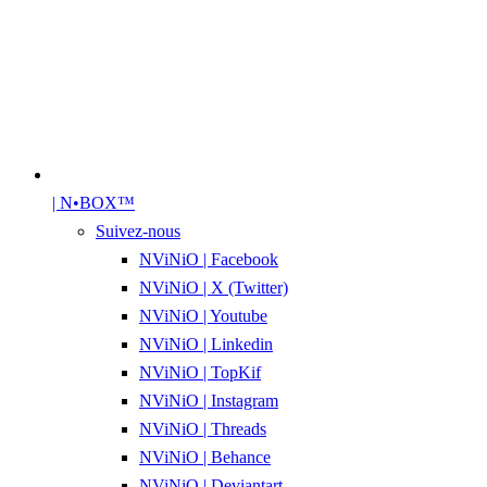
| N•BOX™
Suivez-nous
NViNiO | Facebook
NViNiO | X (Twitter)
NViNiO | Youtube
NViNiO | Linkedin
NViNiO | TopKif
NViNiO | Instagram
NViNiO | Threads
NViNiO | Behance
NViNiO | Deviantart