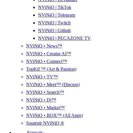
NViNiO | TikTok
NViNiO | Telegram
NViNiO | Twitch
NViNiO | Github
NViNiO | PECAZONE TV
NViNiO • News™
NViNiO • Creator AI™
NViNiO • Connect™
TopKif ™ (Art & Passion)
NViNiO • TV™
NViNiO • Meet™ (Discuss)
NViNiO • Search™
NViNiO • Dj™
NViNiO • Market™
NViNiO • BOX™ (All Apps)
Soutenir NViNiO ®
Français