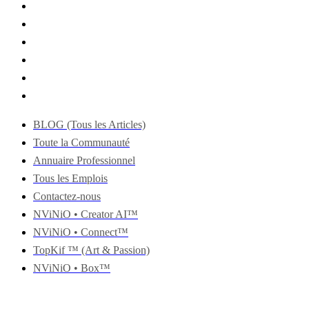
BLOG (Tous les Articles)
Toute la Communauté
Annuaire Professionnel
Tous les Emplois
Contactez-nous
NViNiO • Creator AI™
NViNiO • Connect™
TopKif ™ (Art & Passion)
NViNiO • Box™