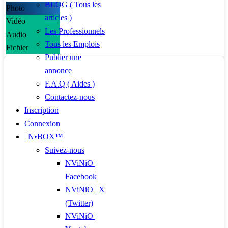
BLOG ( Tous les
Photo
articles )
Vidéo
Les Professionnels
Audio
Tous les Emplois
Fichier
Publier une
annonce
F.A.Q ( Aides )
Contactez-nous
Inscription
Connexion
| N•BOX™
Suivez-nous
NViNiO |
Facebook
NViNiO | X
(Twitter)
NViNiO |