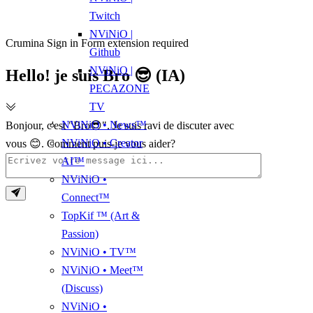
Twitch
NViNiO |
Crumina Sign in Form extension required
Github
NViNiO |
Hello! je suis Bro 😎 (IA)
PECAZONE
TV
NViNiO • News™
Bonjour, c'est "Bro😎". Je suis ravi de discuter avec
NViNiO • Creator
vous 😊. Comment puis-je vous aider?
AI™
NViNiO •
Connect™
TopKif ™ (Art &
Passion)
NViNiO • TV™
NViNiO • Meet™
(Discuss)
NViNiO •