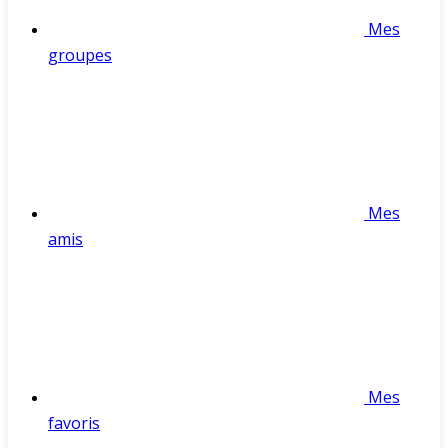
Mes
groupes
Mes
amis
Mes
favoris