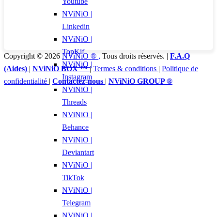
Youtube
NViNiO |
Linkedin
NViNiO |
TopKif
Copyright © 2026
NViNiO ®
,
Tous droits réservés. |
F.A.Q
NViNiO |
(Aides)
|
NViNiO BOX ™
|
Termes & conditions
|
Politique de
Instagram
confidentialité
|
Contactez-nous
|
NViNiO GROUP ®
NViNiO |
Threads
NViNiO |
Behance
NViNiO |
Deviantart
NViNiO |
TikTok
NViNiO |
Telegram
NViNiO |