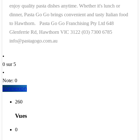
enjoy quality pasta dishes anytime. Whether it's lunch or
dinner, Pasta Go Go brings convenient and tasty Italian food
to Hawthorn.
Pasta Go Go Franchising Pty Ltd
648
Glenferrie Rd, Hawthorn VIC 3122
(03) 7300 6785
info@pastagogo.com.au
•
0 sur 5
•
Note: 0
connexion
260
Vues
0