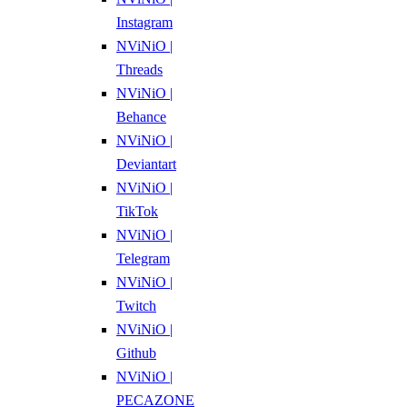
Instagram
NViNiO |
Threads
NViNiO |
Behance
NViNiO |
Deviantart
NViNiO |
TikTok
NViNiO |
Telegram
NViNiO |
Twitch
NViNiO |
Github
NViNiO |
PECAZONE