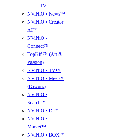
TV
NViNiO • News™
NViNiO • Creator
AI™
NViNiO •
Connect™
TopKif ™ (Art &
Passion)
NViNiO • TV™
NViNiO • Meet™
(Discuss)
NViNiO •
Search™
NViNiO • Dj™
NViNiO •
Market™
NViNiO • BOX™