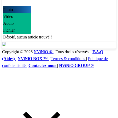
Photo
Vidéo
Audio
Fichier
Désolé, aucun article trouvé !
Copyright © 2026
NViNiO ®
,
Tous droits réservés. |
F.A.Q
(Aides)
|
NViNiO BOX ™
|
Termes & conditions
|
Politique de
confidentialité
|
Contactez-nous
|
NViNiO GROUP ®