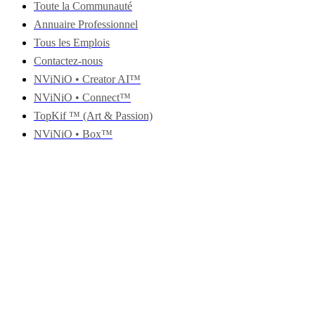
Toute la Communauté
Annuaire Professionnel
Tous les Emplois
Contactez-nous
NViNiO • Creator AI™
NViNiO • Connect™
TopKif ™ (Art & Passion)
NViNiO • Box™