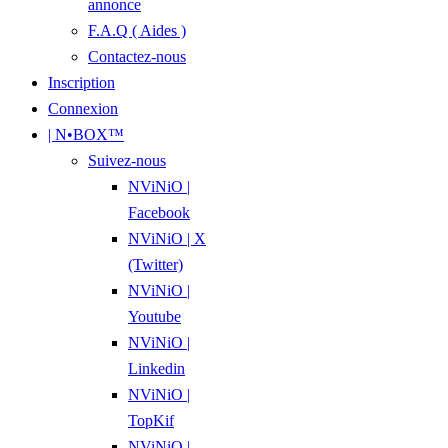
annonce
F.A.Q ( Aides )
Contactez-nous
Inscription
Connexion
| N•BOX™
Suivez-nous
NViNiO |
Facebook
NViNiO | X
(Twitter)
NViNiO |
Youtube
NViNiO |
Linkedin
NViNiO |
TopKif
NViNiO |