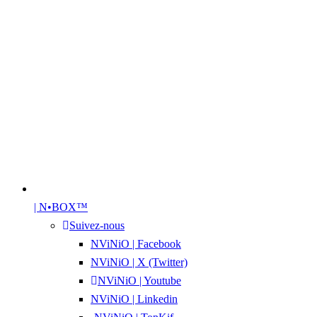
| N•BOX™
Suivez-nous
NViNiO | Facebook
NViNiO | X (Twitter)
NViNiO | Youtube
NViNiO | Linkedin