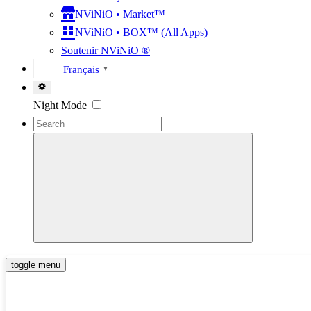
NViNiO • Market™
NViNiO • BOX™ (All Apps)
Soutenir NViNiO ®
Français
▼
Settings
Night Mode
toggle menu