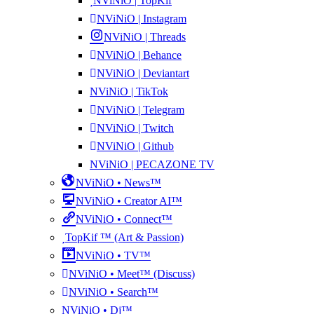
NViNiO | TopKif
NViNiO | Instagram
NViNiO | Threads
NViNiO | Behance
NViNiO | Deviantart
NViNiO | TikTok
NViNiO | Telegram
NViNiO | Twitch
NViNiO | Github
NViNiO | PECAZONE TV
NViNiO • News™
NViNiO • Creator AI™
NViNiO • Connect™
TopKif ™ (Art & Passion)
NViNiO • TV™
NViNiO • Meet™ (Discuss)
NViNiO • Search™
NViNiO • Dj™