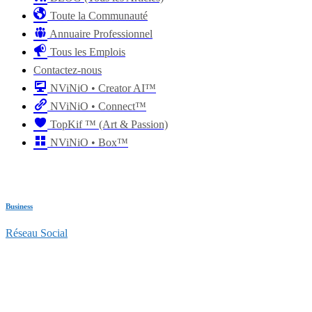
Toute la Communauté
Annuaire Professionnel
Tous les Emplois
Contactez-nous
NViNiO • Creator AI™
NViNiO • Connect™
TopKif ™ (Art & Passion)
NViNiO • Box™
Business
Réseau Social