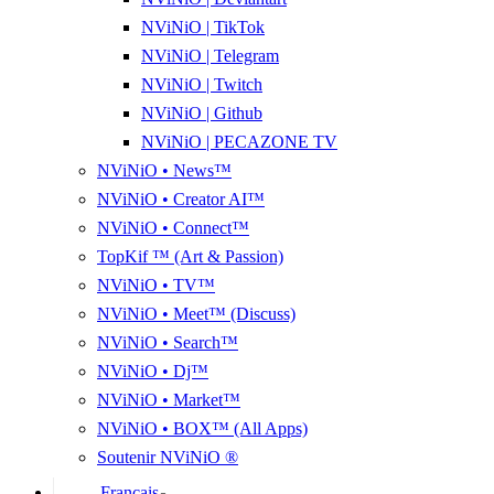
NViNiO | TikTok
NViNiO | Telegram
NViNiO | Twitch
NViNiO | Github
NViNiO | PECAZONE TV
NViNiO • News™
NViNiO • Creator AI™
NViNiO • Connect™
TopKif ™ (Art & Passion)
NViNiO • TV™
NViNiO • Meet™ (Discuss)
NViNiO • Search™
NViNiO • Dj™
NViNiO • Market™
NViNiO • BOX™ (All Apps)
Soutenir NViNiO ®
Français