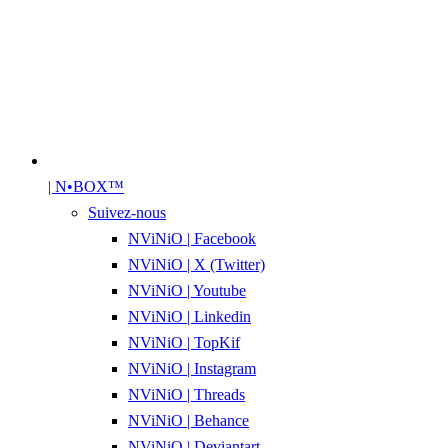
| N•BOX™
Suivez-nous
NViNiO | Facebook
NViNiO | X (Twitter)
NViNiO | Youtube
NViNiO | Linkedin
NViNiO | TopKif
NViNiO | Instagram
NViNiO | Threads
NViNiO | Behance
NViNiO | Deviantart