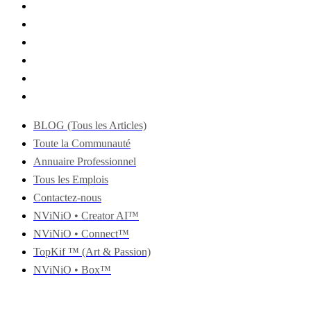
BLOG (Tous les Articles)
Toute la Communauté
Annuaire Professionnel
Tous les Emplois
Contactez-nous
NViNiO • Creator AI™
NViNiO • Connect™
TopKif ™ (Art & Passion)
NViNiO • Box™