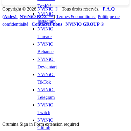
TopKif
Copyright © 2026
NViNiO ®
,
Tous droits réservés. |
F.A.Q
NViNiO |
(Aides)
|
NViNiO BOX ™
|
Termes & conditions
|
Politique de
Instagram
confidentialité
|
Contactez-nous
|
NViNiO GROUP ®
NViNiO |
Threads
NViNiO |
Behance
NViNiO |
Deviantart
NViNiO |
TikTok
NViNiO |
Telegram
NViNiO |
Twitch
NViNiO |
Crumina Sign in Form extension required
Github