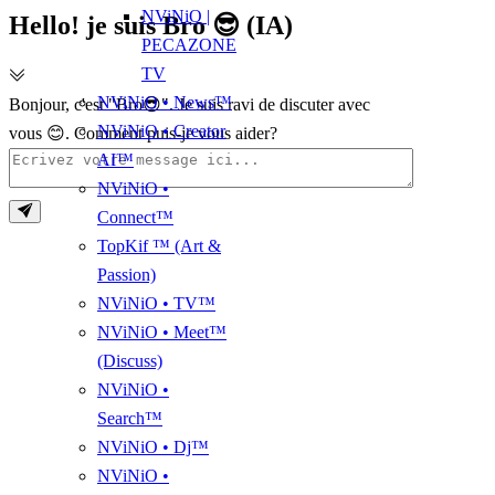
NViNiO |
Hello! je suis Bro 😎 (IA)
PECAZONE
TV
NViNiO • News™
Bonjour, c'est "Bro😎". Je suis ravi de discuter avec
NViNiO • Creator
vous 😊. Comment puis-je vous aider?
AI™
NViNiO •
Connect™
TopKif ™ (Art &
Passion)
NViNiO • TV™
NViNiO • Meet™
(Discuss)
NViNiO •
Search™
NViNiO • Dj™
NViNiO •