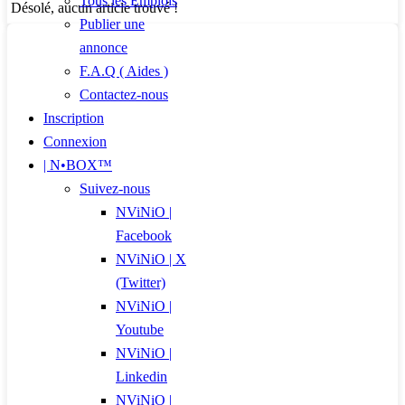
Tous les Emplois
Désolé, aucun article trouvé !
Publier une
annonce
F.A.Q ( Aides )
Contactez-nous
Inscription
Connexion
| N•BOX™
Suivez-nous
NViNiO |
Facebook
NViNiO | X
(Twitter)
NViNiO |
Youtube
NViNiO |
Linkedin
NViNiO |