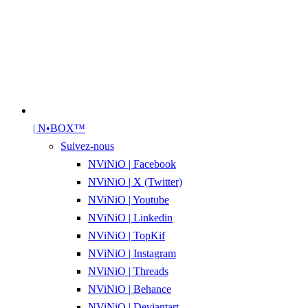
| N•BOX™
Suivez-nous
NViNiO | Facebook
NViNiO | X (Twitter)
NViNiO | Youtube
NViNiO | Linkedin
NViNiO | TopKif
NViNiO | Instagram
NViNiO | Threads
NViNiO | Behance
NViNiO | Deviantart