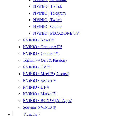
NViNiO | TikTok
NViNiO | Telegram
NViNiO | Twitch
NViNiO | Github
NViNiO | PECAZONE TV
NViNiO • News™
NViNiO • Creator AI™
NViNiO • Connect™
TopKif ™ (Art & Passion)
NViNiO • TV™
NViNiO • Meet™ (Discuss)
NViNiO • Search™
NViNiO • Dj™
NViNiO • Market™
NViNiO • BOX™ (All Apps)
Soutenir NViNiO ®
Français
▼