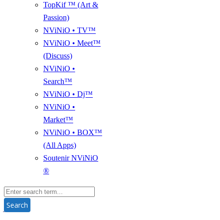
TopKif ™ (Art &
Passion)
NViNiO • TV™
NViNiO • Meet™
(Discuss)
NViNiO •
Search™
NViNiO • Dj™
NViNiO •
Market™
NViNiO • BOX™
(All Apps)
Soutenir NViNiO
®