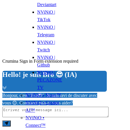
Deviantart
NViNiO |
TikTok
NViNiO |
Telegram
NViNiO |
Twitch
NViNiO |
Crumina Sign in Form extension required
Github
NViNiO |
Hello! je suis Bro 😎 (IA)
PECAZONE
TV
NViNiO • News™
Bonjour, c'est "Bro😎". Je suis ravi de discuter avec
NViNiO • Creator
vous 😊. Comment puis-je vous aider?
AI™
NViNiO •
Connect™