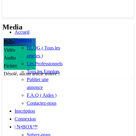
Media
Accueil
Business
Photo
BLOG ( Tous les
Vidéo
articles )
Audio
Les Professionnels
Fichier
Tous les Emplois
Désolé, aucun article trouvé !
Publier une
annonce
F.A.Q ( Aides )
Contactez-nous
Inscription
Connexion
| N•BOX™
Suivez-nous