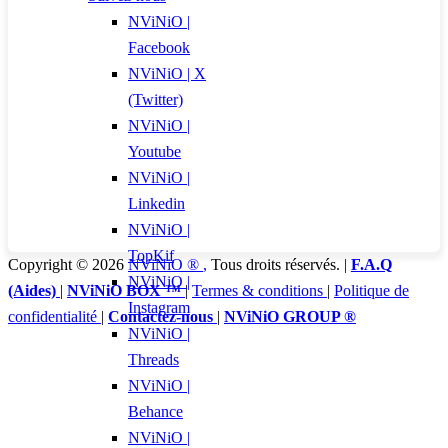
NViNiO |
Facebook
NViNiO | X
(Twitter)
NViNiO |
Youtube
NViNiO |
Linkedin
NViNiO |
TopKif
Copyright © 2026
NViNiO ®
,
Tous droits réservés. |
F.A.Q
NViNiO |
(Aides)
|
NViNiO BOX ™
|
Termes & conditions
|
Politique de
Instagram
confidentialité
|
Contactez-nous
|
NViNiO GROUP ®
NViNiO |
Threads
NViNiO |
Behance
NViNiO |