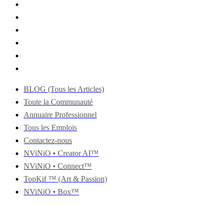
BLOG (Tous les Articles)
Toute la Communauté
Annuaire Professionnel
Tous les Emplois
Contactez-nous
NViNiO • Creator AI™
NViNiO • Connect™
TopKif ™ (Art & Passion)
NViNiO • Box™