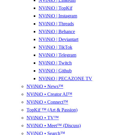
NViNiO | Linkedin
NViNiO | TopKif
NViNiO | Instagram
NViNiO | Threads
NViNiO | Behance
NViNiO | Deviantart
NViNiO | TikTok
NViNiO | Telegram
NViNiO | Twitch
NViNiO | Github
NViNiO | PECAZONE TV
NViNiO • News™
NViNiO • Creator AI™
NViNiO • Connect™
TopKif ™ (Art & Passion)
NViNiO • TV™
NViNiO • Meet™ (Discuss)
NViNiO • Search™