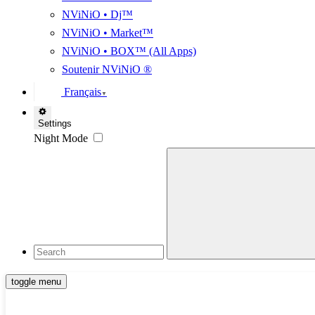
NViNiO • Dj™
NViNiO • Market™
NViNiO • BOX™ (All Apps)
Soutenir NViNiO ®
Français
▼
Settings
Night Mode
toggle menu