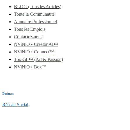
BLOG (Tous les Articles)
Toute la Communauté
Annuaire Professionnel
Tous les Emplois
Contactez-nous
NViNiO • Creator AI™
NViNiO • Connect™
TopKif ™ (Art & Passion)
NViNiO • Box™
Business
Réseau Social