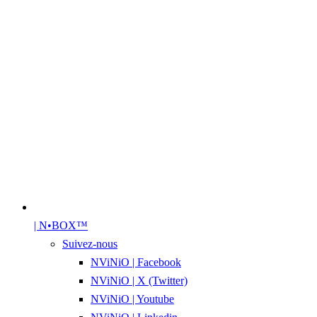
| N•BOX™
Suivez-nous
NViNiO | Facebook
NViNiO | X (Twitter)
NViNiO | Youtube