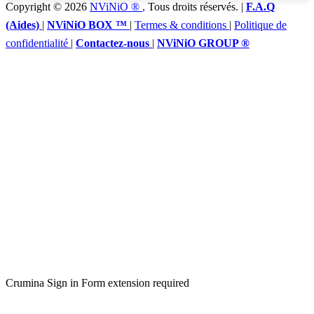
Copyright © 2026
NViNiO ®
,
Tous droits réservés. |
F.A.Q
(Aides)
|
NViNiO BOX ™
|
Termes & conditions
|
Politique de
confidentialité
|
Contactez-nous
|
NViNiO GROUP ®
Crumina Sign in Form extension required