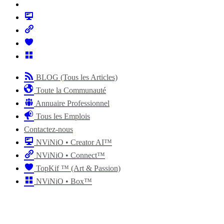
BLOG (Tous les Articles)
Toute la Communauté
Annuaire Professionnel
Tous les Emplois
Contactez-nous
NViNiO • Creator AI™
NViNiO • Connect™
TopKif ™ (Art & Passion)
NViNiO • Box™