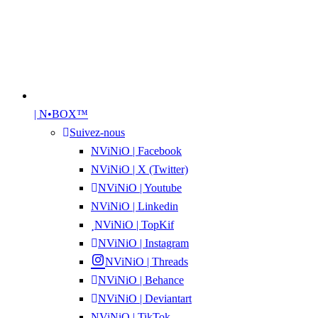
| N•BOX™
Suivez-nous
NViNiO | Facebook
NViNiO | X (Twitter)
NViNiO | Youtube
NViNiO | Linkedin
NViNiO | TopKif
NViNiO | Instagram
NViNiO | Threads
NViNiO | Behance
NViNiO | Deviantart
NViNiO | TikTok