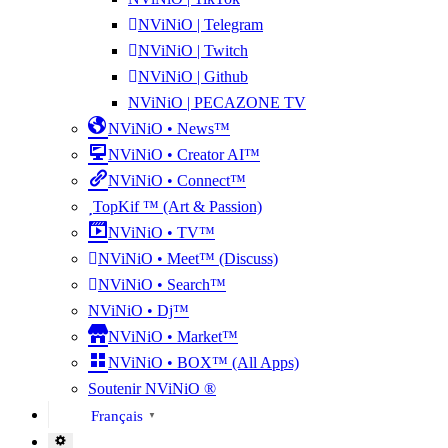
NViNiO | Telegram
NViNiO | Twitch
NViNiO | Github
NViNiO | PECAZONE TV
NViNiO • News™
NViNiO • Creator AI™
NViNiO • Connect™
TopKif ™ (Art & Passion)
NViNiO • TV™
NViNiO • Meet™ (Discuss)
NViNiO • Search™
NViNiO • Dj™
NViNiO • Market™
NViNiO • BOX™ (All Apps)
Soutenir NViNiO ®
Français
▼