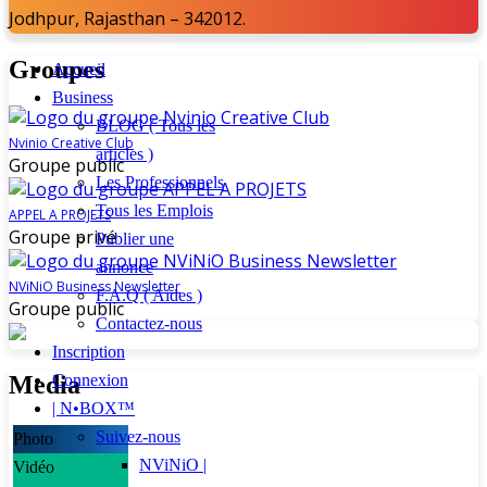
Jodhpur, Rajasthan – 342012.
Groupes
Accueil
Business
BLOG ( Tous les
Nvinio Creative Club
articles )
Groupe public
Les Professionnels
Tous les Emplois
APPEL A PROJETS
Groupe privé
Publier une
annonce
NViNiO Business Newsletter
F.A.Q ( Aides )
Groupe public
Contactez-nous
Inscription
Media
Connexion
| N•BOX™
Suivez-nous
Photo
NViNiO |
Vidéo