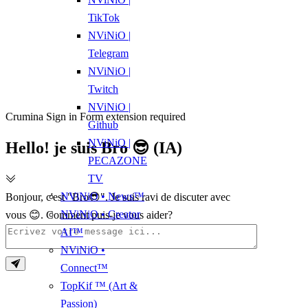
TikTok
NViNiO |
Telegram
NViNiO |
Twitch
NViNiO |
Crumina Sign in Form extension required
Github
NViNiO |
Hello! je suis Bro 😎 (IA)
PECAZONE
TV
NViNiO • News™
Bonjour, c'est "Bro😎". Je suis ravi de discuter avec
NViNiO • Creator
vous 😊. Comment puis-je vous aider?
AI™
NViNiO •
Connect™
TopKif ™ (Art &
Passion)