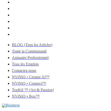
BLOG (Tous les Articles)
Toute la Communauté
Annuaire Professionnel
Tous les Emplois
Contactez-nous
NViNiO • Creator AI™
NViNiO • Connect™
TopKif ™ (Art & Passion)
NViNiO • Box™