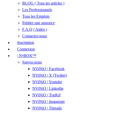
BLOG ( Tous les articles )
Les Professionnels
Tous les Emplois
Publier une annonce
F.A.Q ( Aides )
Contactez-nous
Inscription
Connexion
| N•BOX™
Suivez-nous
NViNiO | Facebook
NViNiO | X (Twitter)
NViNiO | Youtube
NViNiO | Linkedin
NViNiO | TopKif
NViNiO | Instagram
NViNiO | Threads