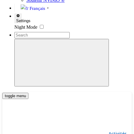
Soutenir NViNiO ®
Français
▼
Settings
Night Mode
toggle menu
Activités