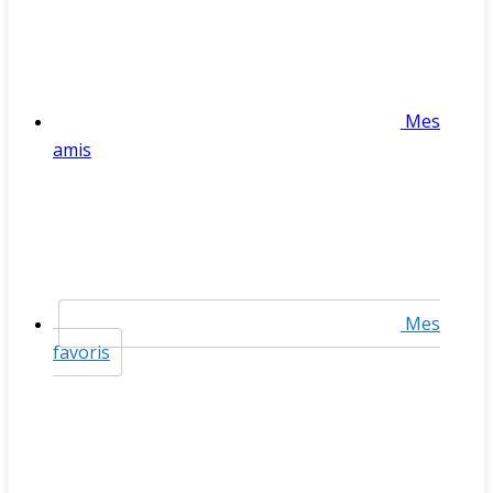
Mes
amis
Mes
favoris