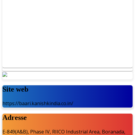
Site web
https://baari.kanishkindia.co.in/
Adresse
E-849(A&B), Phase IV, RIICO Industrial Area, Boranada,