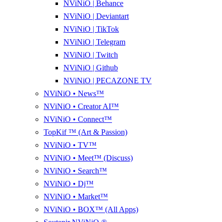
NViNiO | Behance
NViNiO | Deviantart
NViNiO | TikTok
NViNiO | Telegram
NViNiO | Twitch
NViNiO | Github
NViNiO | PECAZONE TV
NViNiO • News™
NViNiO • Creator AI™
NViNiO • Connect™
TopKif ™ (Art & Passion)
NViNiO • TV™
NViNiO • Meet™ (Discuss)
NViNiO • Search™
NViNiO • Dj™
NViNiO • Market™
NViNiO • BOX™ (All Apps)