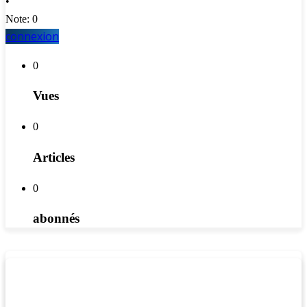
•
Note: 0
connexion
0
Vues
0
Articles
0
abonnés