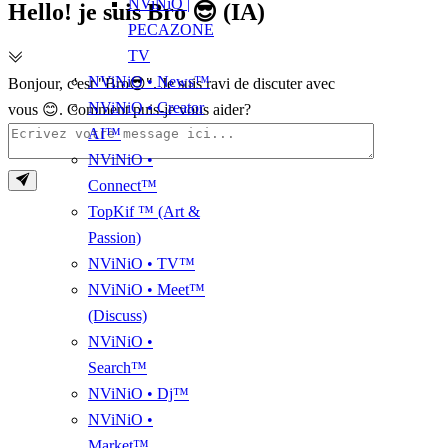
NViNiO |
Hello! je suis Bro 😎 (IA)
PECAZONE
TV
NViNiO • News™
Bonjour, c'est "Bro😎". Je suis ravi de discuter avec
NViNiO • Creator
vous 😊. Comment puis-je vous aider?
AI™
NViNiO •
Connect™
TopKif ™ (Art &
Passion)
NViNiO • TV™
NViNiO • Meet™
(Discuss)
NViNiO •
Search™
NViNiO • Dj™
NViNiO •
Market™