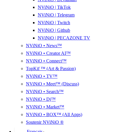
NViNiO | TikTok
NViNiO | Telegram
NViNiO | Twitch
NViNiO | Github
NViNiO | PECAZONE TV
NViNiO • News™
NViNiO • Creator AI™
NViNiO • Connect™
TopKif ™ (Art & Passion)
NViNiO • TV™
NViNiO • Meet™ (Discuss)
NViNiO • Search™
NViNiO • Dj™
NViNiO • Market™
NViNiO • BOX™ (All Apps)
Soutenir NViNiO ®
Français