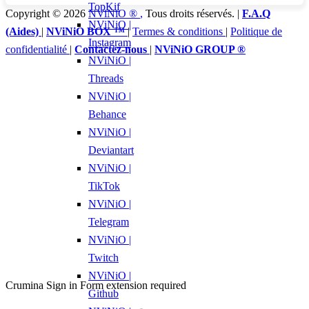
TopKif
Copyright © 2026
NViNiO ®
,
Tous droits réservés. |
F.A.Q
NViNiO |
(Aides)
|
NViNiO BOX ™
|
Termes & conditions
|
Politique de
Instagram
confidentialité
|
Contactez-nous
|
NViNiO GROUP ®
NViNiO |
Threads
NViNiO |
Behance
NViNiO |
Deviantart
NViNiO |
TikTok
NViNiO |
Telegram
NViNiO |
Twitch
NViNiO |
Crumina Sign in Form extension required
Github