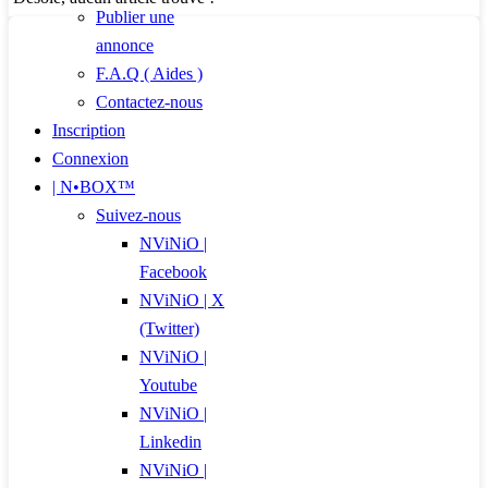
Publier une
annonce
F.A.Q ( Aides )
Contactez-nous
Inscription
Connexion
| N•BOX™
Suivez-nous
NViNiO |
Facebook
NViNiO | X
(Twitter)
NViNiO |
Youtube
NViNiO |
Linkedin
NViNiO |