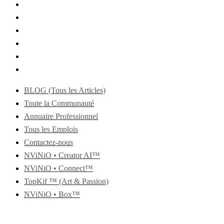
BLOG (Tous les Articles)
Toute la Communauté
Annuaire Professionnel
Tous les Emplois
Contactez-nous
NViNiO • Creator AI™
NViNiO • Connect™
TopKif ™ (Art & Passion)
NViNiO • Box™