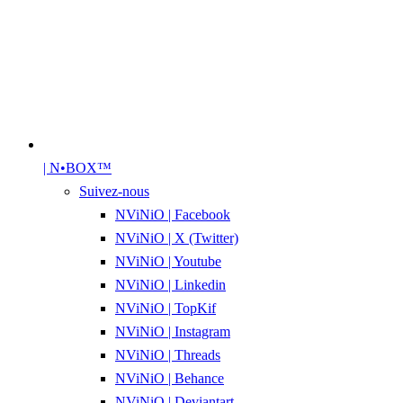
| N•BOX™
Suivez-nous
NViNiO | Facebook
NViNiO | X (Twitter)
NViNiO | Youtube
NViNiO | Linkedin
NViNiO | TopKif
NViNiO | Instagram
NViNiO | Threads
NViNiO | Behance
NViNiO | Deviantart