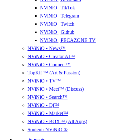
NViNiO | TikTok
NViNiO | Telegram
NViNiO | Twitch
NViNiO | Github
NViNiO | PECAZONE TV
NViNiO • News™
NViNiO • Creator AI™
NViNiO • Connect™
TopKif ™ (Art & Passion)
NViNiO • TV™
NViNiO • Meet™ (Discuss)
NViNiO • Search™
NViNiO • Dj™
NViNiO • Market™
NViNiO • BOX™ (All Apps)
Soutenir NViNiO ®
Français