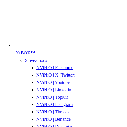
| N•BOX™
Suivez-nous
NViNiO | Facebook
NViNiO | X (Twitter)
NViNiO | Youtube
NViNiO | Linkedin
NViNiO | TopKif
NViNiO | Instagram
NViNiO | Threads
NViNiO | Behance
NViNiO | Deviantart