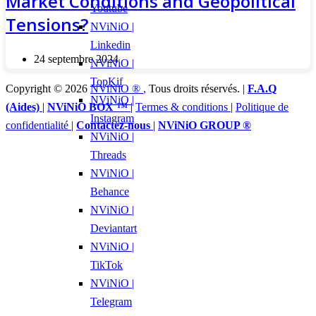
Market Conditions and Geopolitical
Youtube
Tensions?
NViNiO |
Linkedin
24 septembre 2024
NViNiO |
TopKif
Copyright © 2026
NViNiO ®
,
Tous droits réservés. |
F.A.Q
NViNiO |
(Aides)
|
NViNiO BOX ™
|
Termes & conditions
|
Politique de
Instagram
confidentialité
|
Contactez-nous
|
NViNiO GROUP ®
NViNiO |
Threads
NViNiO |
Behance
NViNiO |
Deviantart
NViNiO |
TikTok
NViNiO |
Telegram