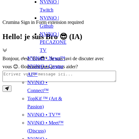
NViNiO |
Twitch
NViNiO |
Crumina Sign in Form extension required
Github
NViNiO |
Hello! je suis Bro 😎 (IA)
PECAZONE
TV
NViNiO • News™
Bonjour, c'est "Bro😎". Je suis ravi de discuter avec
NViNiO • Creator
vous 😊. Comment puis-je vous aider?
AI™
NViNiO •
Connect™
TopKif ™ (Art &
Passion)
NViNiO • TV™
NViNiO • Meet™
(Discuss)
NViNiO •