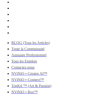
BLOG (Tous les Articles)
Toute la Communauté
Annuaire Professionnel
Tous les Emplois
Contactez-nous
NViNiO • Creator AI™
NViNiO • Connect™
TopKif ™ (Art & Passion)
NViNiO • Box™