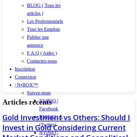
BLOG ( Tous les
articles )
Les Professionnels
Tous les Emplois
Publier une
annonce
F.A.Q ( Aides )
Contactez-nous
Inscription
Connexion
| N•BOX™
Suivez-nous
Articles récents
NViNiO |
Facebook
Gold Investment vs Others: Should I
NViNiO | X
(Twitter)
Invest in Gold Considering Current
NViNiO |