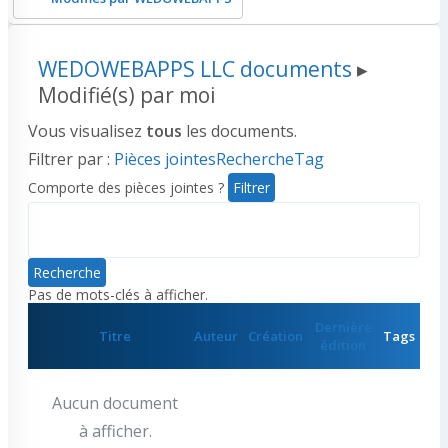
WEDOWEBAPPS LLC documents
▸
Modifié(s) par moi
Vous visualisez
tous
les documents.
Filtrer par :
Pièces jointes
Recherche
Tag
Comporte des pièces jointes ?
Recherche
Pas de mots-clés à afficher.
Dernière
Comporte
Titre
Auteur
Création
Tags
édition
des
pièces
jointes
Aucun document
à afficher.