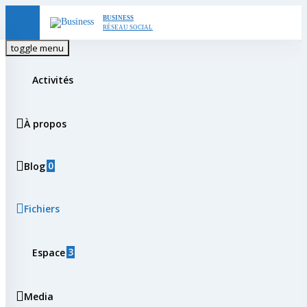
Skip
BUSINESS
RÉSEAU SOCIAL
to
toggle menu
content
Activités
À propos
0
Blog
Fichiers
3
Espace
Media