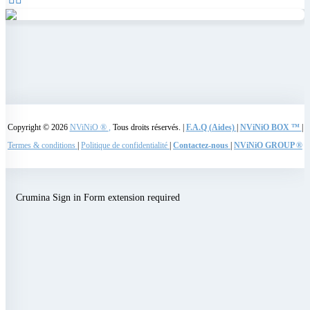
Copyright © 2026
NViNiO ®
,
Tous droits réservés. |
F.A.Q (Aides)
|
NViNiO BOX ™
|
Termes & conditions
|
Politique de confidentialité
|
Contactez-nous
|
NViNiO GROUP ®
Crumina Sign in Form extension required