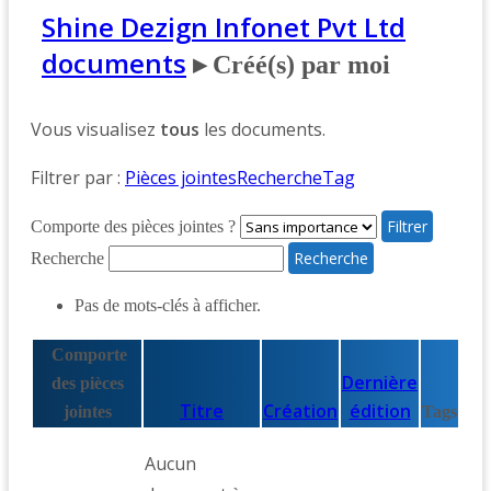
Shine Dezign Infonet Pvt Ltd
documents
▸
Créé(s) par moi
Vous visualisez
tous
les documents.
Filtrer par :
Pièces jointes
Recherche
Tag
Comporte des pièces jointes ?
Recherche
Pas de mots-clés à afficher.
Comporte
Dernière
des pièces
Titre
Création
édition
jointes
Tags
Aucun