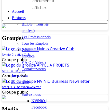
document à
afficher.
Accueil
Business
BLOG ( Tous les
articles )
Groupes
Les Professionnels
Tous les Emplois
Publier une
Nvinio Creative Club
annonce
Groupe public
F.A.Q ( Aides )
Contactez-nous
APPEL A PROJETS
Groupe privé
Inscription
Connexion
NViNiO Business Newsletter
| N•BOX™
Groupe public
Suivez-nous
NViNiO |
Facebook
Media