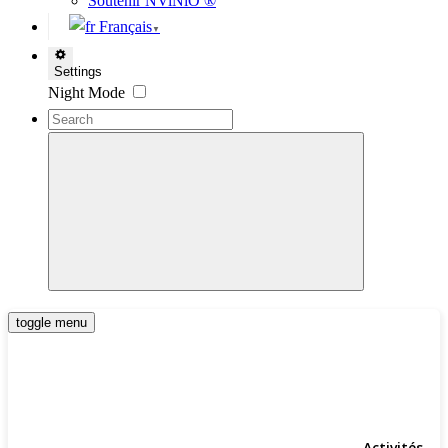
Soutenir NViNiO ®
Français
▼
Settings
Night Mode
toggle menu
Activités