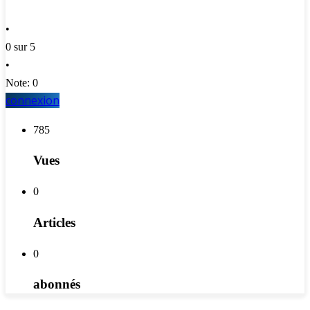
•
0 sur 5
•
Note: 0
connexion
785
Vues
0
Articles
0
abonnés