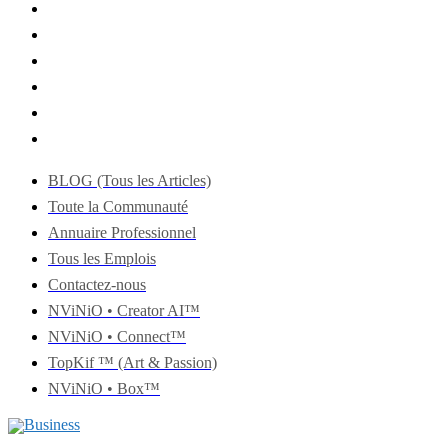
BLOG (Tous les Articles)
Toute la Communauté
Annuaire Professionnel
Tous les Emplois
Contactez-nous
NViNiO • Creator AI™
NViNiO • Connect™
TopKif ™ (Art & Passion)
NViNiO • Box™