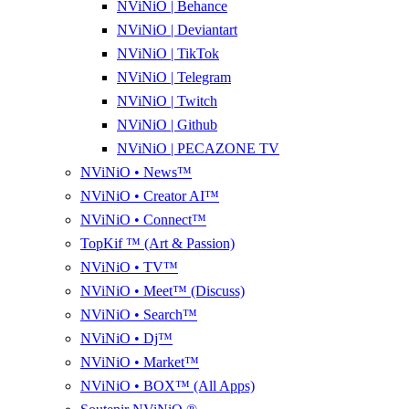
NViNiO | Behance
NViNiO | Deviantart
NViNiO | TikTok
NViNiO | Telegram
NViNiO | Twitch
NViNiO | Github
NViNiO | PECAZONE TV
NViNiO • News™
NViNiO • Creator AI™
NViNiO • Connect™
TopKif ™ (Art & Passion)
NViNiO • TV™
NViNiO • Meet™ (Discuss)
NViNiO • Search™
NViNiO • Dj™
NViNiO • Market™
NViNiO • BOX™ (All Apps)