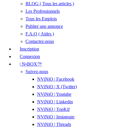
BLOG ( Tous les articles )
Les Professionnels
Tous les Emplois
Publier une annonce
F.A.Q ( Aides )
Contactez-nous
Inscription
Connexion
| N•BOX™
Suivez-nous
NViNiO | Facebook
NViNiO | X (Twitter)
NViNiO | Youtube
NViNiO | Linkedin
NViNiO | TopKif
NViNiO | Instagram
NViNiO | Threads