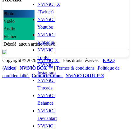
NViNiO | X
(Twitter)
Photo
NViNiO |
Vidéo
Youtube
Audio
NViNiO |
Fichier
Linkedin
Désolé, aucun article trouvé !
NViNiO |
TopKif
Copyright © 2026
NViNiO ®
,
Tous droits réservés. |
F.A.Q
NViNiO |
(Aides)
|
NViNiO BOX ™
|
Termes & conditions
|
Politique de
Instagram
confidentialité
|
Contactez-nous
|
NViNiO GROUP ®
NViNiO |
Threads
NViNiO |
Behance
NViNiO |
Deviantart
NViNiO |