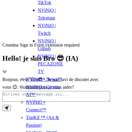
TikTok
NViNiO |
Telegram
NViNiO |
Twitch
NViNiO |
Crumina Sign in Form extension required
Github
NViNiO |
Hello! je suis Bro 😎 (IA)
PECAZONE
TV
NViNiO • News™
Bonjour, c'est "Bro😎". Je suis ravi de discuter avec
NViNiO • Creator
vous 😊. Comment puis-je vous aider?
AI™
NViNiO •
Connect™
TopKif ™ (Art &
Passion)