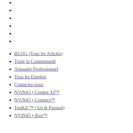
BLOG (Tous les Articles)
Toute la Communauté
Annuaire Professionnel
Tous les Emplois
Contactez-nous
NViNiO • Creator AI™
NViNiO • Connect™
TopKif ™ (Art & Passion)
NViNiO • Box™