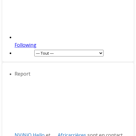
Following
Afficher :
Report
NViNiO Hello
et
Africarrières
sont en contact