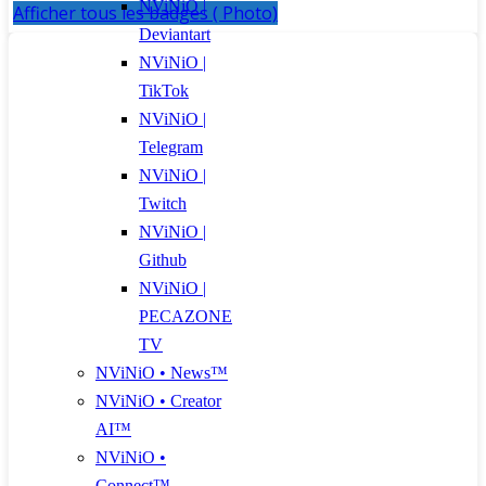
NViNiO |
Afficher tous les badges ( Photo)
Deviantart
NViNiO |
TikTok
NViNiO |
Telegram
NViNiO |
Twitch
NViNiO |
Github
NViNiO |
PECAZONE
TV
NViNiO • News™
NViNiO • Creator
AI™
NViNiO •
Connect™