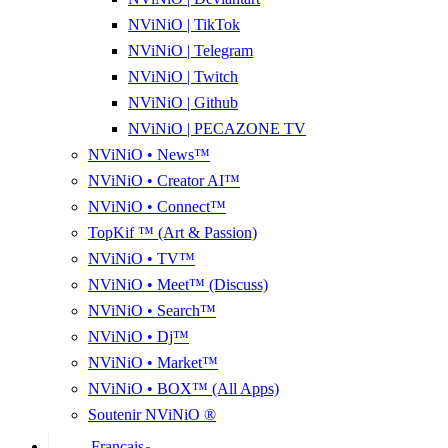
NViNiO | TikTok
NViNiO | Telegram
NViNiO | Twitch
NViNiO | Github
NViNiO | PECAZONE TV
NViNiO • News™
NViNiO • Creator AI™
NViNiO • Connect™
TopKif ™ (Art & Passion)
NViNiO • TV™
NViNiO • Meet™ (Discuss)
NViNiO • Search™
NViNiO • Dj™
NViNiO • Market™
NViNiO • BOX™ (All Apps)
Soutenir NViNiO ®
Français