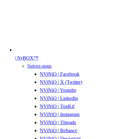
| N•BOX™
Suivez-nous
NViNiO | Facebook
NViNiO | X (Twitter)
NViNiO | Youtube
NViNiO | Linkedin
NViNiO | TopKif
NViNiO | Instagram
NViNiO | Threads
NViNiO | Behance
NViNiO | Deviantart