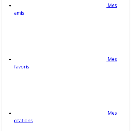
Mes
amis
Mes
favoris
Mes
citations