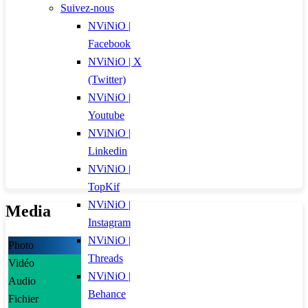
Suivez-nous
NViNiO |
Facebook
NViNiO | X
(Twitter)
NViNiO |
Youtube
NViNiO |
Linkedin
NViNiO |
TopKif
NViNiO |
Media
Instagram
NViNiO |
Photo
Threads
Vidéo
NViNiO |
Audio
Behance
Fichier