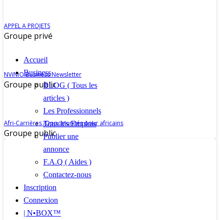
APPEL A PROJETS
Groupe privé
Accueil
Business
NViNiO Business Newsletter
Groupe public
BLOG ( Tous les
articles )
Les Professionnels
Afri-Carrières /Opportunités pour africains
Tous les Emplois
Groupe public
Publier une
annonce
F.A.Q ( Aides )
Contactez-nous
Inscription
Connexion
| N•BOX™