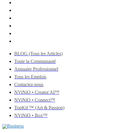
BLOG (Tous les Articles)
Toute la Communauté
Annuaire Professionnel
Tous les Emplois
Contactez-nous
NViNiO • Creator AI™
NViNiO • Connect™
TopKif ™ (Art & Passion)
NViNiO • Box™