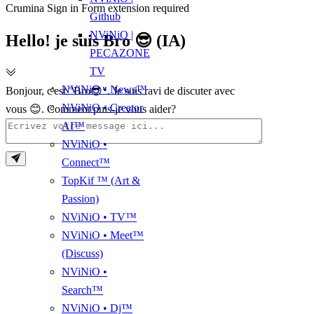
Crumina Sign in Form extension required
Github
NViNiO |
Hello! je suis Bro 😎 (IA)
PECAZONE
TV
NViNiO • News™
Bonjour, c'est "Bro😎". Je suis ravi de discuter avec
NViNiO • Creator
vous 😊. Comment puis-je vous aider?
AI™
NViNiO •
Connect™
TopKif ™ (Art &
Passion)
NViNiO • TV™
NViNiO • Meet™
(Discuss)
NViNiO •
Search™
NViNiO • Dj™