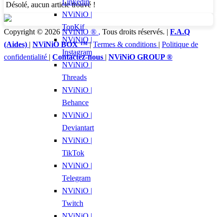
Linkedin
Désolé, aucun article trouvé !
NViNiO |
TopKif
Copyright © 2026
NViNiO ®
,
Tous droits réservés. |
F.A.Q
NViNiO |
(Aides)
|
NViNiO BOX ™
|
Termes & conditions
|
Politique de
Instagram
confidentialité
|
Contactez-nous
|
NViNiO GROUP ®
NViNiO |
Threads
NViNiO |
Behance
NViNiO |
Deviantart
NViNiO |
TikTok
NViNiO |
Telegram
NViNiO |
Twitch
NViNiO |