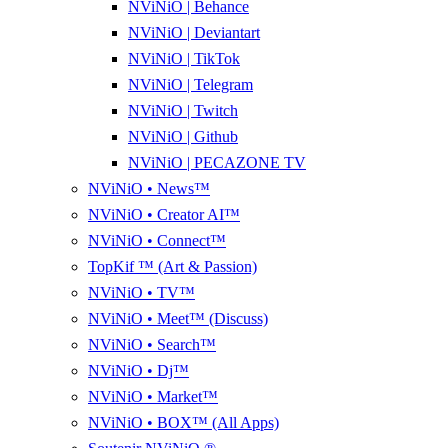
NViNiO | Behance
NViNiO | Deviantart
NViNiO | TikTok
NViNiO | Telegram
NViNiO | Twitch
NViNiO | Github
NViNiO | PECAZONE TV
NViNiO • News™
NViNiO • Creator AI™
NViNiO • Connect™
TopKif ™ (Art & Passion)
NViNiO • TV™
NViNiO • Meet™ (Discuss)
NViNiO • Search™
NViNiO • Dj™
NViNiO • Market™
NViNiO • BOX™ (All Apps)