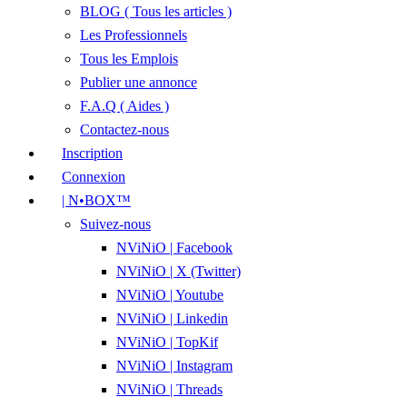
BLOG ( Tous les articles )
Les Professionnels
Tous les Emplois
Publier une annonce
F.A.Q ( Aides )
Contactez-nous
Inscription
Connexion
| N•BOX™
Suivez-nous
NViNiO | Facebook
NViNiO | X (Twitter)
NViNiO | Youtube
NViNiO | Linkedin
NViNiO | TopKif
NViNiO | Instagram
NViNiO | Threads