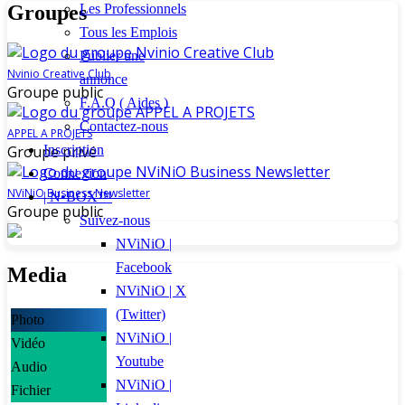
Les Professionnels
Groupes
Tous les Emplois
Publier une
Nvinio Creative Club
annonce
Groupe public
F.A.Q ( Aides )
Contactez-nous
APPEL A PROJETS
Groupe privé
Inscription
Connexion
NViNiO Business Newsletter
| N•BOX™
Groupe public
Suivez-nous
NViNiO |
Facebook
Media
NViNiO | X
(Twitter)
Photo
NViNiO |
Vidéo
Youtube
Audio
NViNiO |
Fichier