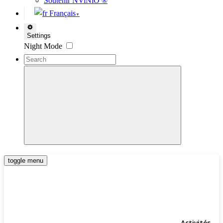
Soutenir NViNiO ®
Français
▼
Settings
Night Mode
toggle menu
Activités