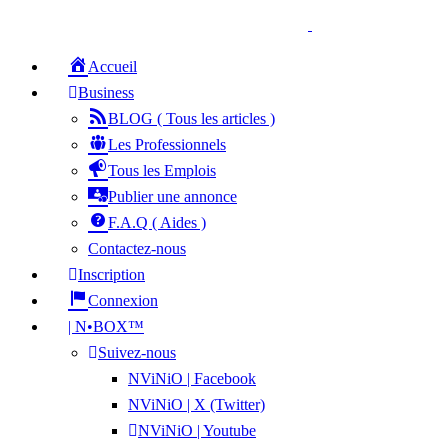
Accueil
Business
BLOG ( Tous les articles )
Les Professionnels
Tous les Emplois
Publier une annonce
F.A.Q ( Aides )
Contactez-nous
Inscription
Connexion
| N•BOX™
Suivez-nous
NViNiO | Facebook
NViNiO | X (Twitter)
NViNiO | Youtube