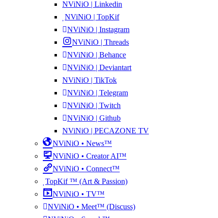
NViNiO | Linkedin
NViNiO | TopKif
NViNiO | Instagram
NViNiO | Threads
NViNiO | Behance
NViNiO | Deviantart
NViNiO | TikTok
NViNiO | Telegram
NViNiO | Twitch
NViNiO | Github
NViNiO | PECAZONE TV
NViNiO • News™
NViNiO • Creator AI™
NViNiO • Connect™
TopKif ™ (Art & Passion)
NViNiO • TV™
NViNiO • Meet™ (Discuss)