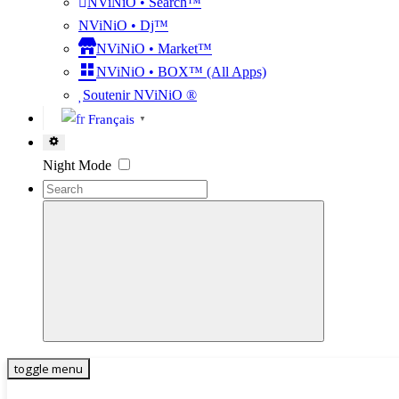
NViNiO • Search™
NViNiO • Dj™
NViNiO • Market™
NViNiO • BOX™ (All Apps)
Soutenir NViNiO ®
Français
▼
Settings
Night Mode
toggle menu