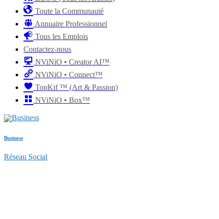
Toute la Communauté
Annuaire Professionnel
Tous les Emplois
Contactez-nous
NViNiO • Creator AI™
NViNiO • Connect™
TopKif ™ (Art & Passion)
NViNiO • Box™
Business
Réseau Social