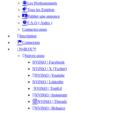
Les Professionnels
Tous les Emplois
Publier une annonce
F.A.Q ( Aides )
Contactez-nous
Inscription
Connexion
| N•BOX™
Suivez-nous
NViNiO | Facebook
NViNiO | X (Twitter)
NViNiO | Youtube
NViNiO | Linkedin
NViNiO | TopKif
NViNiO | Instagram
NViNiO | Threads
NViNiO | Behance