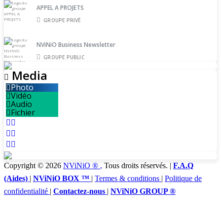
APPEL A PROJETS
GROUPE PRIVÉ
NViNiO Business Newsletter
GROUPE PUBLIC
Media
Photo
Vidéo
Audio
Fichier
Copyright © 2026
NViNiO ®
,
Tous droits réservés. |
F.A.Q
(Aides)
|
NViNiO BOX ™
|
Termes & conditions
|
Politique de
confidentialité
|
Contactez-nous
|
NViNiO GROUP ®