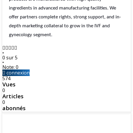
ingredients in advanced manufacturing facilities. We
offer partners complete rights, strong support, and in-
depth marketing collateral to grow in the IVF and
gynecology segment.
•
0 sur 5
•
Note: 0
connexion
574
Vues
0
Articles
0
abonnés