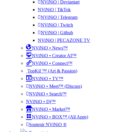
NViNiO | Deviantart
NViNiO | TikTok
NViNiO | Telegram
NViNiO | Twitch
NViNiO | Github
NViNiO | PECAZONE TV
NViNiO • News™
NViNiO • Creator AI™
NViNiO • Connect™
TopKif ™ (Art & Passion)
NViNiO • TV™
NViNiO • Meet™ (Discuss)
NViNiO • Search™
NViNiO • Dj™
NViNiO • Market™
NViNiO • BOX™ (All Apps)
Soutenir NViNiO ®