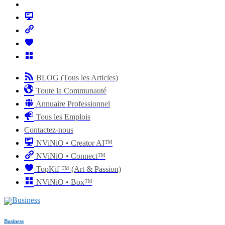
BLOG (Tous les Articles)
Toute la Communauté
Annuaire Professionnel
Tous les Emplois
Contactez-nous
NViNiO • Creator AI™
NViNiO • Connect™
TopKif ™ (Art & Passion)
NViNiO • Box™
Business