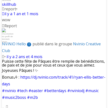
skillhub
report
•
il y a 1 an et 1 mois
wow
Report
NViNiO Hello
publié dans le groupe
Nvinio Creative
Club
•
il y a 2 ans et 4 mois
Puisse cette fête de Pâques être remplie de bénédictions,
de paix et de joie pour vous et ceux que vous aimez.
Joyeuses Pâques ! ✨
Bonus🎶 :
https://dj.nvinio.com/track/41/ryan-ellis-better-
days
#nvinio
#tech
#easter
#betterdays
#nviniodj
#music
#music2boss
#m2b