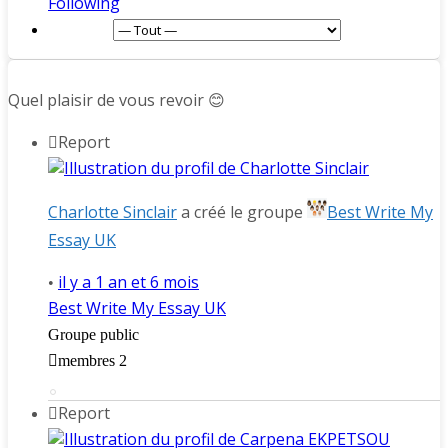
Following
Afficher :
Quel plaisir de vous revoir 😊
Report
Charlotte Sinclair
a créé le groupe
Best Write My
Essay UK
il y a 1 an et 6 mois
•
Best Write My Essay UK
Groupe public
membres 2
Report