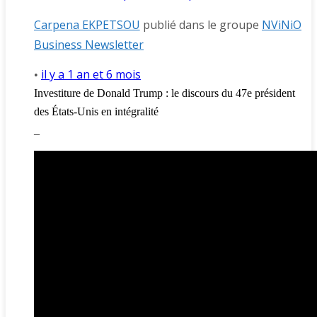
Carpena EKPETSOU
publié dans le groupe
NViNiO
Business Newsletter
il y a 1 an et 6 mois
•
Investiture de Donald Trump : le discours du 47e président
des États-Unis en intégralité
_