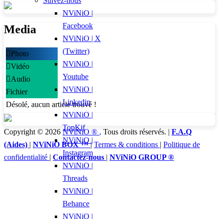
Suivez-nous
NViNiO |
Facebook
Media
NViNiO | X
(Twitter)
Photo
NViNiO |
Vidéo
Youtube
Audio
NViNiO |
Fichier
Linkedin
Désolé, aucun article trouvé !
NViNiO |
TopKif
Copyright © 2026
NViNiO ®
,
Tous droits réservés. |
F.A.Q
NViNiO |
(Aides)
|
NViNiO BOX ™
|
Termes & conditions
|
Politique de
Instagram
confidentialité
|
Contactez-nous
|
NViNiO GROUP ®
NViNiO |
Threads
NViNiO |
Behance
NViNiO |