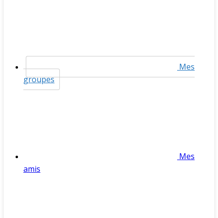
Mes
groupes
Mes
amis