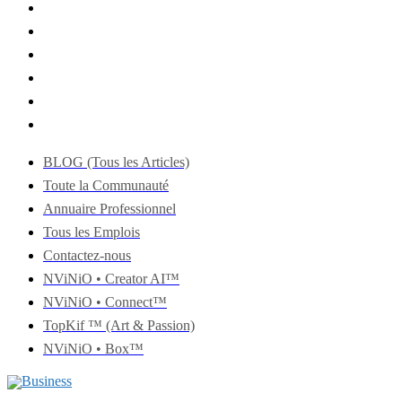
BLOG (Tous les Articles)
Toute la Communauté
Annuaire Professionnel
Tous les Emplois
Contactez-nous
NViNiO • Creator AI™
NViNiO • Connect™
TopKif ™ (Art & Passion)
NViNiO • Box™