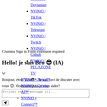
Deviantart
NViNiO |
TikTok
NViNiO |
Telegram
NViNiO |
Twitch
NViNiO |
Crumina Sign in Form extension required
Github
NViNiO |
Hello! je suis Bro 😎 (IA)
PECAZONE
TV
NViNiO • News™
Bonjour, c'est "Bro😎". Je suis ravi de discuter avec
NViNiO • Creator
vous 😊. Comment puis-je vous aider?
AI™
NViNiO •
Connect™