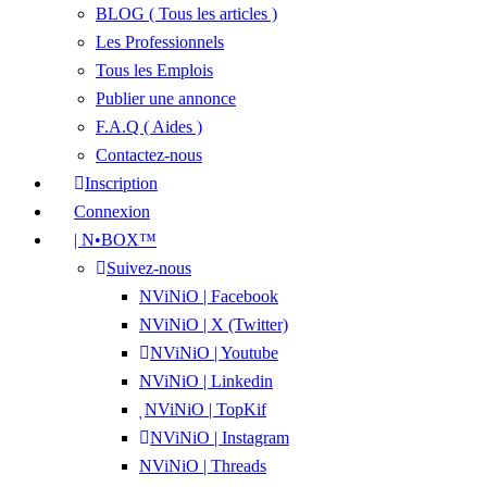
BLOG ( Tous les articles )
Les Professionnels
Tous les Emplois
Publier une annonce
F.A.Q ( Aides )
Contactez-nous
Inscription
Connexion
| N•BOX™
Suivez-nous
NViNiO | Facebook
NViNiO | X (Twitter)
NViNiO | Youtube
NViNiO | Linkedin
NViNiO | TopKif
NViNiO | Instagram
NViNiO | Threads