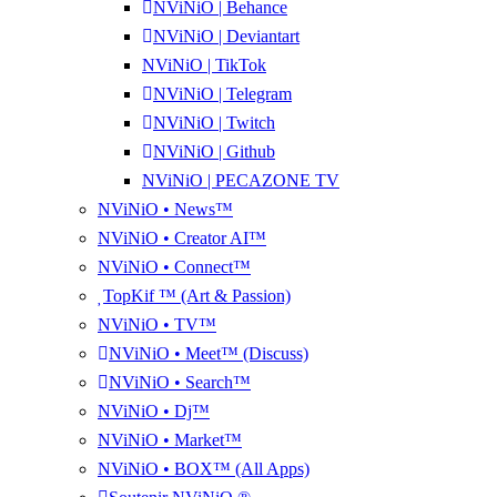
NViNiO | Behance
NViNiO | Deviantart
NViNiO | TikTok
NViNiO | Telegram
NViNiO | Twitch
NViNiO | Github
NViNiO | PECAZONE TV
NViNiO • News™
NViNiO • Creator AI™
NViNiO • Connect™
TopKif ™ (Art & Passion)
NViNiO • TV™
NViNiO • Meet™ (Discuss)
NViNiO • Search™
NViNiO • Dj™
NViNiO • Market™
NViNiO • BOX™ (All Apps)