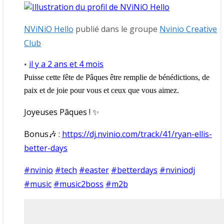
NViNiO Hello
publié dans le groupe
Nvinio Creative
Club
il y a 2 ans et 4 mois
•
Puisse cette fête de Pâques être remplie de bénédictions, de
paix et de joie pour vous et ceux que vous aimez.
Joyeuses Pâques ! ✨
Bonus🎶 :
https://dj.nvinio.com/track/41/ryan-ellis-
better-days
#nvinio
#tech
#easter
#betterdays
#nviniodj
#music
#music2boss
#m2b