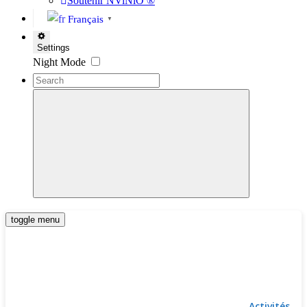
Soutenir NViNiO ®
Français
▼
Settings
Night Mode
toggle menu
Activités