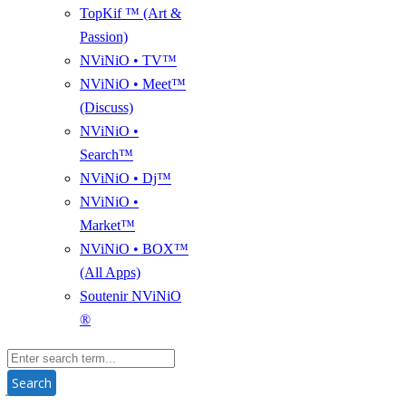
TopKif ™ (Art &
Passion)
NViNiO • TV™
NViNiO • Meet™
(Discuss)
NViNiO •
Search™
NViNiO • Dj™
NViNiO •
Market™
NViNiO • BOX™
(All Apps)
Soutenir NViNiO
®