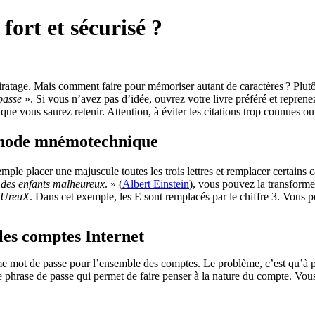
ort et sécurisé ?
piratage. Mais comment faire pour mémoriser autant de caractères ? Plut
passe
». Si vous n’avez pas d’idée, ouvrez votre livre préféré et repren
 que vous saurez retenir. Attention, à éviter les citations trop connues ou 
éthode mnémotechnique
mple placer une majuscule toutes les trois lettres et remplacer certains
 des enfants malheureux
. » (
Albert Einstein
), vous pouvez la transforme
eUreuX
. Dans cet exemple, les E sont remplacés par le chiffre 3. Vous p
les comptes Internet
même mot de passe pour l’ensemble des comptes. Le problème, c’est qu’à
une phrase de passe qui permet de faire penser à la nature du compte. Vo