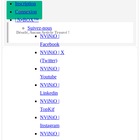
Inscription
Fichier
Connexion
| N•BOX™
Suivez-nous
Désolé, Aucun Article Trouvé !
NViNiO |
Facebook
NViNiO | X
(Twitter)
NViNiO |
Youtube
NViNiO |
Linkedin
NViNiO |
TopKif
NViNiO |
Instagram
NViNiO |