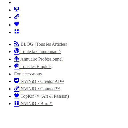
BLOG (Tous les Articles)
Toute la Communauté
Annuaire Professionnel
Tous les Emplois
Contactez-nous
NViNiO • Creator AI™
NViNiO • Connect™
TopKif ™ (Art & Passion)
NViNiO • Box™