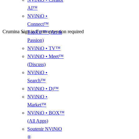
AI™
NViNiO •
Connect™
Crumina Sign in Form extension required
TopKif ™ (Art &
Passion)
NViNiO • TV™
NViNiO • Meet™
(Discuss)
NViNiO •
Search™
NViNiO • Dj™
NViNiO •
Market™
NViNiO • BOX™
(All Apps)
Soutenir NViNiO
®