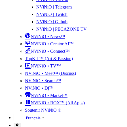
NViNiO | Telegram
NViNiO | Twitch
NViNiO | Github
NViNiO | PECAZONE TV
NViNiO • News™
NViNiO • Creator AI™
NViNiO • Connect™
TopKif ™ (Art & Passion)
NViNiO • TV™
NViNiO • Meet™ (Discuss)
NViNiO • Search™
NViNiO • Dj™
NViNiO • Market™
NViNiO • BOX™ (All Apps)
Soutenir NViNiO ®
Français
▼