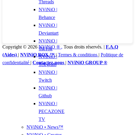
Threads
NViNiO |
Behance
NViNiO |
Deviantart
NViNiO |
Copyright © 2026
NViNiO ®
,
Tous droits réservés. |
F.A.Q
TikTok
(Aides)
|
NViNiO BOX ™
|
Termes & conditions
|
Politique de
NViNiO |
confidentialité
|
Contactez-nous
|
NViNiO GROUP ®
Telegram
NViNiO |
Twitch
NViNiO |
Github
NViNiO |
PECAZONE
TV
NViNiO • News™
NViNiO • Creator