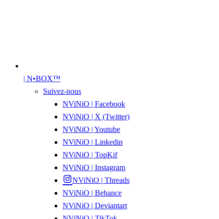
| N•BOX™
Suivez-nous
NViNiO | Facebook
NViNiO | X (Twitter)
NViNiO | Youtube
NViNiO | Linkedin
NViNiO | TopKif
NViNiO | Instagram
NViNiO | Threads
NViNiO | Behance
NViNiO | Deviantart
NViNiO | TikTok